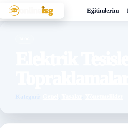
Eğitimlerim
BLOG
Elektrik Tesisl
Topraklamalar
Kategori:
Genel
,
Yasalar
,
Yönetmelikler