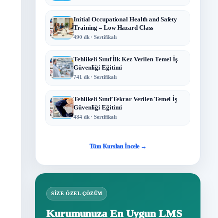
Initial Occupational Health and Safety
Training – Low Hazard Class
490 dk · Sertifikalı
Tehlikeli Sınıf İlk Kez Verilen Temel İş
Güvenliği Eğitimi
741 dk · Sertifikalı
Tehlikeli Sınıf Tekrar Verilen Temel İş
Güvenliği Eğitimi
484 dk · Sertifikalı
Tüm Kursları İncele →
SIZE ÖZEL ÇÖZÜM
Kurumunuza En Uygun LMS