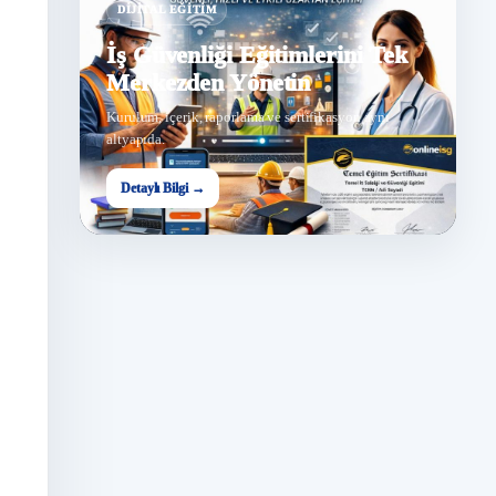
DIJITAL EĞITIM
İş Güvenliği Eğitimlerini Tek
Merkezden Yönetin
Kurulum, içerik, raporlama ve sertifikasyon aynı
altyapıda.
Detaylı Bilgi →