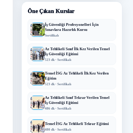
Öne Çıkan Kurslar
İş Güvenliği Profesyonelleri İçin
Sınavlara Hazırlık Kursu
Sertifikalı
Az Tehlikeli Sınıf İlk Kez Verilen Temel
İş Güvenliği Eğitimi
523 dk · Sertifikalı
Temel İSG Az Tehlikeli İlk Kez Verilen
Eğitim
523 dk · Sertifikalı
Az Tehlikeli Sınıf Tekrar Verilen Temel
İş Güvenliği Eğitimi
486 dk · Sertifikalı
Temel İSG Az Tehlikeli Tekrar Eğitimi
480 dk · Sertifikalı