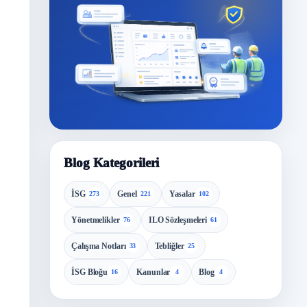
Blog Kategorileri
İSG
Genel
Yasalar
273
221
102
Yönetmelikler
ILO Sözleşmeleri
76
61
Çalışma Notları
Tebliğler
33
25
İSG Bloğu
Kanunlar
Blog
16
4
4