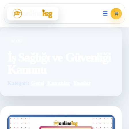
☰
BLOG
İş Sağlığı ve Güvenliği
Kanunu
Kategori:
Genel
,
Kanunlar
,
Yasalar