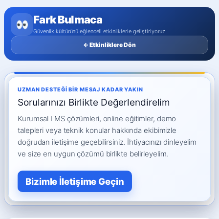
Fark Bulmaca
Güvenlik kültürünü eğlenceli etkinliklerle geliştiriyoruz.
← Etkinliklere Dön
UZMAN DESTEĞI BIR MESAJ KADAR YAKIN
Sorularınızı Birlikte Değerlendirelim
Kurumsal LMS çözümleri, online eğitimler, demo
talepleri veya teknik konular hakkında ekibimizle
doğrudan iletişime geçebilirsiniz. İhtiyacınızı dinleyelim
ve size en uygun çözümü birlikte belirleyelim.
Bizimle İletişime Geçin