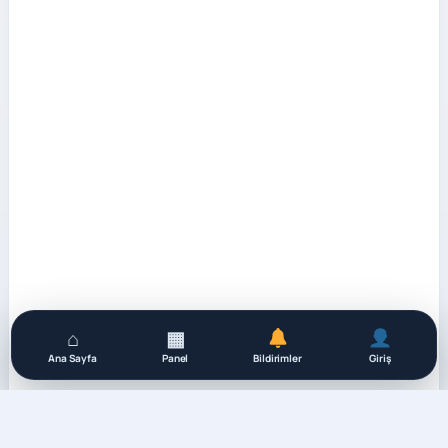
⌂
▦
Ana Sayfa
Panel
Bildirimler
Giriş