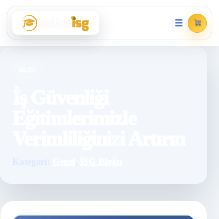
☰
BLOG
İş Güvenliği
Eğitimlerimizle
Verimliliğinizi Artırın
Kategori:
Genel
,
İSG Bloğu