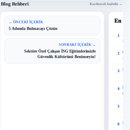
Blog Rehberi
Kaydırarak keşfedin →
En Ço
← ÖNCEKI İÇERIK
5 Adımda Bulmacayı Çözün
150 
1
27 T
SONRAKI İÇERIK →
Sektöre Özel Çalışan İSG Eğitimlerimizle
Çalı
2
Güvenlik Kültürünü Benimseyin!
28 T
İş G
3
12 Ey
Risk
4
8 Eyl
150 
5
11 T
İş G
6
15 Ey