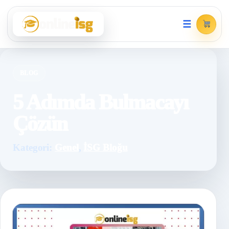
☰
BLOG
5 Adımda Bulmacayı
Çözün
Kategori:
Genel
,
İSG Bloğu