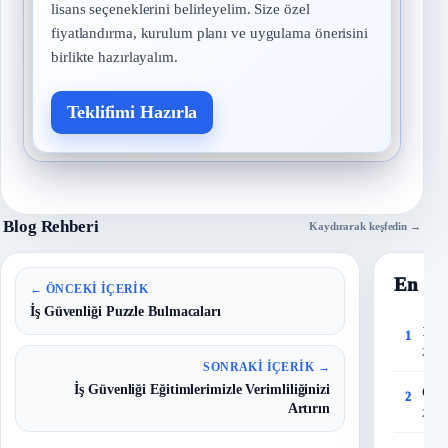
lisans seçeneklerini belirleyelim. Size özel
fiyatlandırma, kurulum planı ve uygulama önerisini
birlikte hazırlayalım.
Teklifimi Hazırla
Blog Rehberi
Kaydırarak keşfedin →
En Ço
← ÖNCEKI İÇERIK
İş Güvenliği Puzzle Bulmacaları
150 
1
27 T
SONRAKI İÇERIK →
İş Güvenliği Eğitimlerimizle Verimliliğinizi
Çalı
2
Artırın
28 T