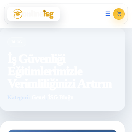
☰
BLOG
İş Güvenliği
Eğitimlerimizle
Verimliliğinizi Artırın
Kategori:
Genel
,
İSG Bloğu