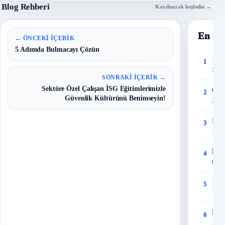
Blog Rehberi
Kaydırarak keşfedin →
En Ço
← ÖNCEKI İÇERIK
5 Adımda Bulmacayı Çözün
150 
1
27 T
SONRAKI İÇERIK →
Sektöre Özel Çalışan İSG Eğitimlerimizle
Çalı
2
Güvenlik Kültürünü Benimseyin!
28 T
İş G
3
12 Ey
Risk
4
8 Eyl
150 
5
11 T
İş G
6
15 Ey