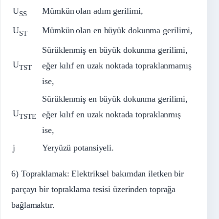
U
Mümkün
olan adım gerilimi,
SS
U
Mümkün
olan en büyük dokunma gerilimi,
ST
Sürüklenmiş en büyük dokunma gerilimi,
U
eğer kılıf en uzak noktada topraklanmamış
TST
ise,
Sürüklenmiş en büyük dokunma gerilimi,
U
eğer kılıf en uzak noktada topraklanmış
TSTE
ise,
j
Yeryüzü potansiyeli.
6) Topraklamak: Elektriksel bakımdan iletken bir
parçayı bir topraklama tesisi üzerinden toprağa
bağlamaktır.