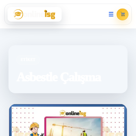
☰
ETIKET
Asbestle Çalışma