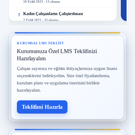
10 Eylül 2025 · 13 okuma
Kadın Çalışanların Çalıştırılması
7
2 Eylül 2025 · 13 okuma
İş Kazaları
8
30 Temmuz 2025 · 13 okuma
KURUMSAL LMS TEKLIFI
Kurumunuza Özel LMS Teklifinizi
Yangın ve Gazlar
9
29 Temmuz 2025 · 13 okuma
Hazırlayalım
Çalışan sayınıza ve eğitim ihtiyaçlarınıza uygun lisans
Meslek Hastalıkları
10
seçeneklerini belirleyelim. Size özel fiyatlandırma,
28 Temmuz 2025 · 13 okuma
kurulum planı ve uygulama önerisini birlikte
hazırlayalım.
Teklifimi Hazırla