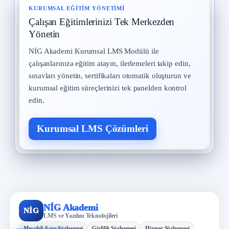
KURUMSAL EĞITIM YÖNETIMI
Çalışan Eğitimlerinizi Tek Merkezden
Yönetin
NİG Akademi Kurumsal LMS Modülü ile
çalışanlarınıza eğitim atayın, ilerlemeleri takip edin,
sınavları yönetin, sertifikaları otomatik oluşturun ve
kurumsal eğitim süreçlerinizi tek panelden kontrol
edin.
Kurumsal LMS Çözümleri
NİG Akademi
NİG
LMS ve Yazılım Teknolojileri
Mesafeli Satış Sözleşmesi
Gizlilik Sözleşmesi
Hizmet Sözleşmesi