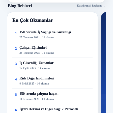
Blog Rehberi
Kaydırarak keşfedin →
En Çok Okunanlar
Nİ
Ku
150 Soruda İş Sağlığı ve Güvenliği
1
27 Temmuz 2021 · 16 okuma
300+
kuru
Çalışan Eğitimleri
2
28 Temmuz 2025 · 15 okuma
M
İş Güvenliği Uzmanları
3
12 Eylül 2025 · 14 okuma
Risk Değerlendirmeleri
4
8 Eylül 2025 · 14 okuma
150 soruda çalışma hayatı
5
11 Temmuz 2021 · 14 okuma
İşyeri Hekimi ve Diğer Sağlık Personeli
6