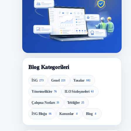
Blog Kategorileri
İSG
Genel
Yasalar
273
221
102
Yönetmelikler
ILO Sözleşmeleri
76
61
Çalışma Notları
Tebliğler
33
25
İSG Bloğu
Kanunlar
Blog
16
4
4