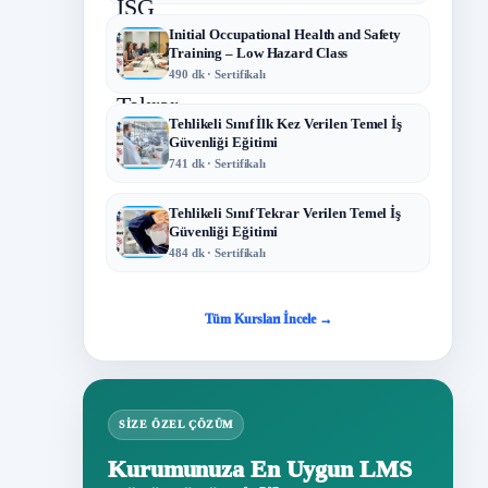
Initial Occupational Health and Safety
Training – Low Hazard Class
490 dk · Sertifikalı
Tehlikeli Sınıf İlk Kez Verilen Temel İş
Güvenliği Eğitimi
741 dk · Sertifikalı
Tehlikeli Sınıf Tekrar Verilen Temel İş
Güvenliği Eğitimi
484 dk · Sertifikalı
Tüm Kursları İncele →
SIZE ÖZEL ÇÖZÜM
Kurumunuza En Uygun LMS