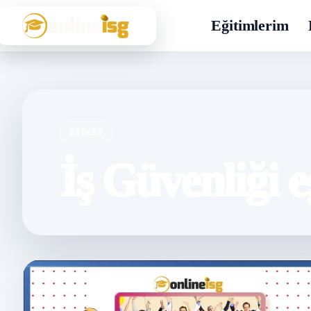
Eğitimlerim
ETIKET
İş Güvenliği e