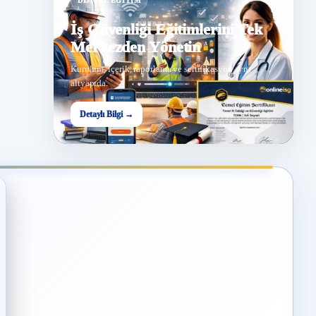
DIJITAL EĞITIM
İş Güvenliği Eğitimlerini Tek
Merkezden Yönetin
Kurulum, içerik, raporlama ve sertifikasyon aynı
altyapıda.
Detaylı Bilgi →