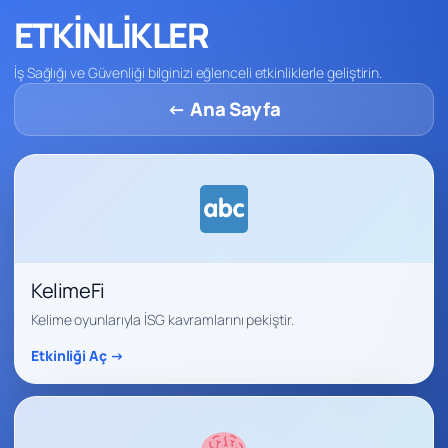
ETKİNLİKLER
İş Sağlığı ve Güvenliği bilginizi eğlenceli etkinliklerle geliştirin.
← Ana Sayfa
KelimeFi
Kelime oyunlarıyla İSG kavramlarını pekiştir.
Etkinliği Aç →