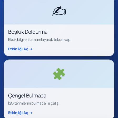
✍️
Boşluk Doldurma
Eksik bilgileri tamamlayarak tekrar yap.
Etkinliği Aç →
Çengel Bulmaca
İSG terimlerini bulmaca ile çalış.
Etkinliği Aç →