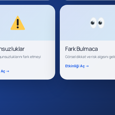
suzluklar
Fark Bulmaca
unsuzluklarını fark etmeyi
Görsel dikkat ve risk algısını geliş
Etkinliği Aç →
i Aç →