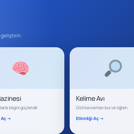
geliştirin.
Hazinesi
Kelime Avı
larla bilgini güçlendir.
Gizli kavramları bul ve öğren.
i Aç →
Etkinliği Aç →