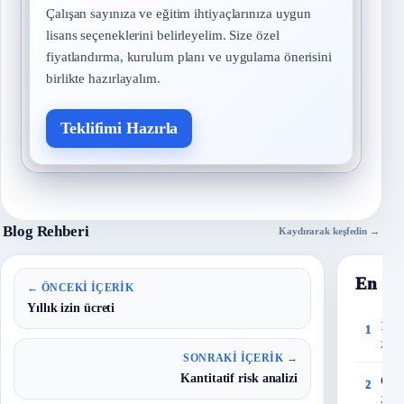
Çalışan sayınıza ve eğitim ihtiyaçlarınıza uygun
lisans seçeneklerini belirleyelim. Size özel
fiyatlandırma, kurulum planı ve uygulama önerisini
birlikte hazırlayalım.
Teklifimi Hazırla
Blog Rehberi
Kaydırarak keşfedin →
En Ço
← ÖNCEKI İÇERIK
Yıllık izin ücreti
150 
1
27 T
SONRAKI İÇERIK →
Kantitatif risk analizi
Çalı
2
28 T