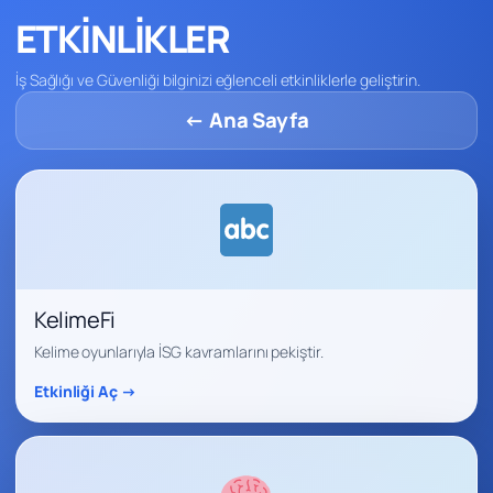
ETKİNLİKLER
İş Sağlığı ve Güvenliği bilginizi eğlenceli etkinliklerle geliştirin.
← Ana Sayfa
KelimeFi
Kelime oyunlarıyla İSG kavramlarını pekiştir.
Etkinliği Aç →