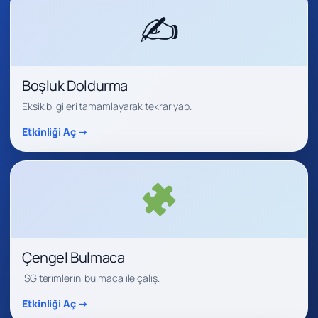
✍️
Boşluk Doldurma
Eksik bilgileri tamamlayarak tekrar yap.
Etkinliği Aç →
Çengel Bulmaca
İSG terimlerini bulmaca ile çalış.
Etkinliği Aç →