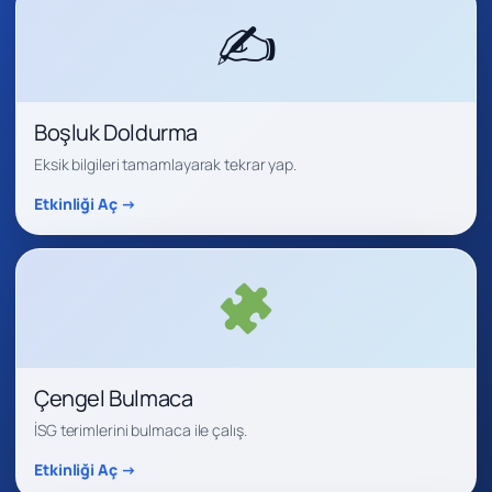
✍️
Boşluk Doldurma
Eksik bilgileri tamamlayarak tekrar yap.
Etkinliği Aç →
Çengel Bulmaca
İSG terimlerini bulmaca ile çalış.
Etkinliği Aç →