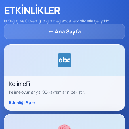
ETKİNLİKLER
İş Sağlığı ve Güvenliği bilginizi eğlenceli etkinliklerle geliştirin.
← Ana Sayfa
KelimeFi
Kelime oyunlarıyla İSG kavramlarını pekiştir.
Etkinliği Aç →