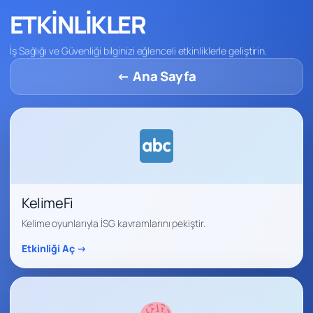
ETKİNLİKLER
İş Sağlığı ve Güvenliği bilginizi eğlenceli etkinliklerle geliştirin.
← Ana Sayfa
KelimeFi
Kelime oyunlarıyla İSG kavramlarını pekiştir.
Etkinliği Aç →