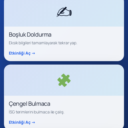
✍️
Boşluk Doldurma
Eksik bilgileri tamamlayarak tekrar yap.
Etkinliği Aç →
Çengel Bulmaca
İSG terimlerini bulmaca ile çalış.
Etkinliği Aç →