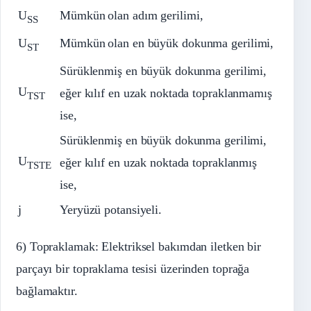
U
Mümkün
olan adım gerilimi,
SS
U
Mümkün
olan en büyük dokunma gerilimi,
ST
Sürüklenmiş en büyük dokunma gerilimi,
U
eğer kılıf en uzak noktada topraklanmamış
TST
ise,
Sürüklenmiş en büyük dokunma gerilimi,
U
eğer kılıf en uzak noktada topraklanmış
TSTE
ise,
j
Yeryüzü potansiyeli.
6) Topraklamak: Elektriksel bakımdan iletken bir
parçayı bir topraklama tesisi üzerinden toprağa
bağlamaktır.