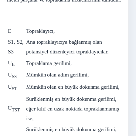
E
Topraklayıcı,
S1, S2,
Ana topraklayıcıya bağlanmış olan
S3
potansiyel düzenleyici topraklayıcılar,
U
Topraklama gerilimi,
E
U
Mümkün
olan adım gerilimi,
SS
U
Mümkün
olan en büyük dokunma gerilimi,
ST
Sürüklenmiş en büyük dokunma gerilimi,
U
eğer kılıf en uzak noktada topraklanmamış
TST
ise,
Sürüklenmiş en büyük dokunma gerilimi,