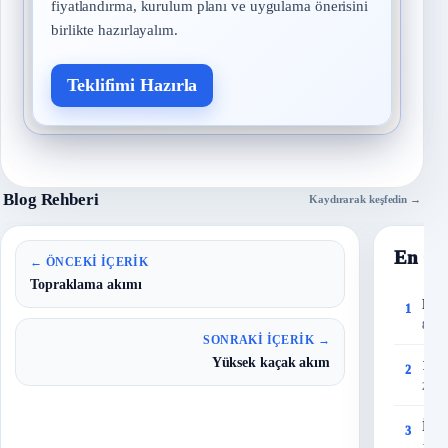
fiyatlandırma, kurulum planı ve uygulama önerisini
birlikte hazırlayalım.
Teklifimi Hazırla
Blog Rehberi
Kaydırarak keşfedin →
En Ço
← ÖNCEKI İÇERIK
Topraklama akımı
Risk
1
8 Eyl
SONRAKI İÇERIK →
Yüksek kaçak akım
150 
2
27 T
İşye
3
10 Ey