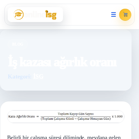
☰
BLOG
İş kazası ağırlık oranı
Kategori:
İSG
Belirli bir çalışma süresi diliminde, meydana gelen