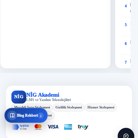
Risk
4
8 Eyl
150 
5
11 T
İş G
6
15 Ey
İşye
7
10 Ey
Kadı
8
2 Eyl
NİG Akademi
NİG
İş K
LMS ve Yazılım Teknolojileri
9
30 T
Mesafeli Satış Sözleşmesi
Gizlilik Sözleşmesi
Hizmet Sözleşmesi
↓
Blog Rehberi
KVKK Aydınlatma Metni
Yang
10
29 T