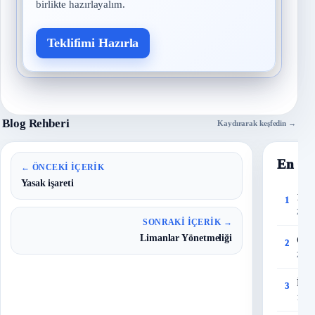
birlikte hazırlayalım.
Teklifimi Hazırla
Blog Rehberi
Kaydırarak keşfedin →
En Ço
← ÖNCEKI İÇERIK
Yasak işareti
150 
1
27 T
SONRAKI İÇERIK →
Limanlar Yönetmeliği
Çalı
2
28 T
İş G
3
12 Ey