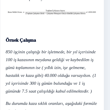
Örnek Çalışma
850 işçinin çalıştığı bir işletmede, bir yıl içerisinde
100 iş kazasının meydana geldiği ve kaybedilen iş
günü toplamının ise ( yıllık izin, işe gelmeme,
hastalık ve kaza gibi) 40.000 olduğu varsayılsın. (1
yıl içerisinde 300 iş günün bulunduğu ve 1 iş
gününde 7.5 saat çalışıldığı kabul edilmektedir. )
Bu durumda kaza sıklık oranları, aşağıdaki formüle