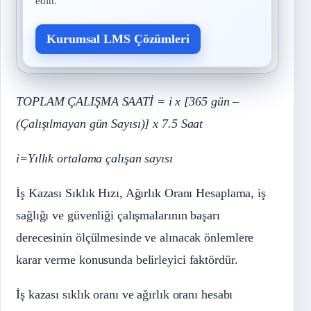
edin.
Kurumsal LMS Çözümleri
TOPLAM ÇALIŞMA SAATİ = i x [365 gün –
(Çalışılmayan gün Sayısı)] x 7.5 Saat
i=Yıllık ortalama çalışan sayısı
İş Kazası Sıklık Hızı, Ağırlık Oranı Hesaplama, iş
sağlığı ve güvenliği çalışmalarının başarı
derecesinin ölçülmesinde ve alınacak önlemlere
karar verme konusunda belirleyici faktördür.
İş kazası sıklık oranı ve ağırlık oranı hesabı