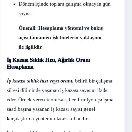
Dönem içinde toplam çalışma olmayan gün
sayısı.
Önemli: Hesaplama yöntemi ve bakış
açısı tamamen işletmelerin yaklaşımı
ile ilgilidir.
İş Kazası Sıklık Hızı, Ağırlık Oranı
Hesaplama
İş kazası sıklık hızı veya oranı,
belirli bir çalışma
süresi diliminde yaşanan iş kazası sayısını ifade
eder. Örnek verecek olursak, her 1 milyon çalışma
saati başına yaşanan iş kazası sayısı genel
karşılaştırma yöntemi olarak kullanılır.