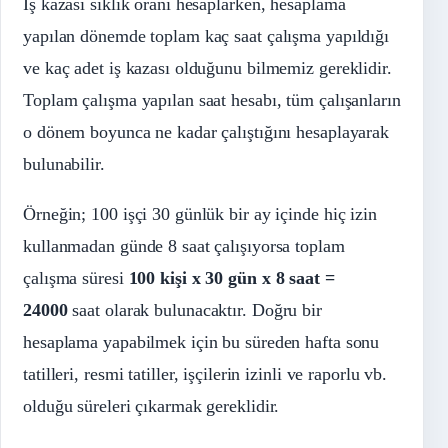
İş kazası sıklık oranı hesaplarken, hesaplama
yapılan dönemde toplam kaç saat çalışma yapıldığı
ve kaç adet iş kazası olduğunu bilmemiz gereklidir.
Toplam çalışma yapılan saat hesabı, tüm çalışanların
o dönem boyunca ne kadar çalıştığını hesaplayarak
bulunabilir.
Örneğin; 100 işçi 30 günlük bir ay içinde hiç izin
kullanmadan günde 8 saat çalışıyorsa toplam
çalışma süresi
100 kişi x 30 gün x 8 saat =
24000
saat olarak bulunacaktır. Doğru bir
hesaplama yapabilmek için bu süreden hafta sonu
tatilleri, resmi tatiller, işçilerin izinli ve raporlu vb.
olduğu süreleri çıkarmak gereklidir.