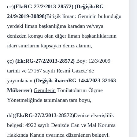
cc)
(Ek:RG-27/2/2013-28572) (Değişik:RG-
24/9/2019-30898)
Bitişik liman: Geminin bulunduğu
yerdeki liman başkanlığına karadan ve/veya
denizden komşu olan diğer liman başkanlıklarının
idari sınırlarını kapsayan deniz alanını,
çç)
(Ek:RG-27/2/2013-28572)
Boy: 12/3/2009
tarihli ve 27167 sayılı Resmî Gazete’de
yayımlanan
(Değişik ibare:RG-14/4/2023-32163
Mükerrer)
Gemilerin
Tonilatolarını Ölçme
Yönetmeliğinde tanımlanan tam boyu,
dd)
(Ek:RG-27/2/2013-28572)
Denize elverişlilik
belgesi: 4922 sayılı Denizde Can ve Mal Koruma
Hakkında Kanun uyarınca düzenlenen belgeyi,