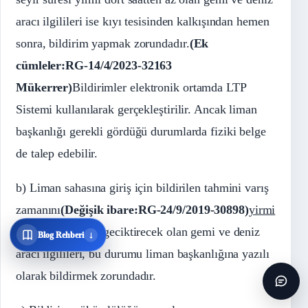
aracı ilgilileri ise kıyı tesisinden kalkışından hemen
sonra, bildirim yapmak zorundadır.
(Ek
cümleler:RG-14/4/2023-32163
Mükerrer)
Bildirimler elektronik ortamda LTP
Sistemi kullanılarak gerçekleştirilir. Ancak liman
başkanlığı gerekli gördüğü durumlarda fiziki belge
de talep edebilir.
b) Liman sahasına giriş için bildirilen tahmini varış
zamanını
(Değişik ibare:RG-24/9/2019-30898)
yirmi
dört
saatten fazla geciktirecek olan gemi ve deniz
↓
Blog Rehberi
aracı ilgilileri, bu durumu liman başkanlığına yazılı
olarak bildirmek zorundadır.