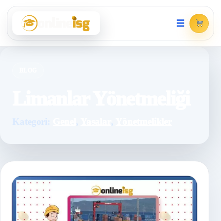
☰
BLOG
Limanlar Yönetmeliği
Kategori:
Genel
,
Yasalar
,
Yönetmelikler