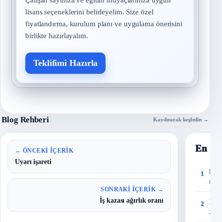
Çalışan sayınıza ve eğitim ihtiyaçlarınıza uygun
lisans seçeneklerini belirleyelim. Size özel
fiyatlandırma, kurulum planı ve uygulama önerisini
birlikte hazırlayalım.
Teklifimi Hazırla
Blog Rehberi
Kaydırarak keşfedin →
En Ço
← ÖNCEKI İÇERIK
Uyarı işareti
Risk
1
8 Eyl
SONRAKI İÇERIK →
İş kazası ağırlık oranı
150 
2
27 T