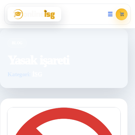
☰
BLOG
Yasak işareti
Kategori:
İSG