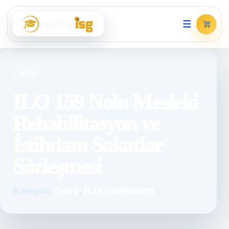
☰
BLOG
ILO 159 Nolu Mesleki
Rehabilitasyon ve
İstihdam Sakatlar
Sözleşmesi
Kategori:
Genel
,
ILO Sözleşmeleri