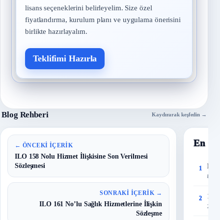
lisans seçeneklerini belirleyelim. Size özel
fiyatlandırma, kurulum planı ve uygulama önerisini
birlikte hazırlayalım.
Teklifimi Hazırla
Blog Rehberi
Kaydırarak keşfedin →
En Ço
← ÖNCEKI İÇERIK
ILO 158 Nolu Hizmet İlişkisine Son Verilmesi
Sözleşmesi
Risk
1
8 Eyl
SONRAKI İÇERIK →
150 
2
ILO 161 No’lu Sağlık Hizmetlerine İlişkin
27 T
Sözleşme