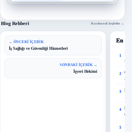
Blog Rehberi
Kaydırarak keşfedin →
En Ço
← ÖNCEKI İÇERIK
İş Sağlığı ve Güvenliği Hizmetleri
150 
1
27 T
SONRAKI İÇERIK →
İşyeri Hekimi
Çalı
2
28 T
İş G
3
12 Ey
Risk
4
8 Eyl
150 
5