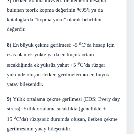
7)
İletken kopma kuvveti: İletkenlerin hesapla
bulunan teorik kopma değerinin %95’i ya da
kataloglarda “kopma yükü” olarak belirtilen
değerdir.
ø
8)
En büyük çekme gerilmesi: -5
C’da hesap için
esas olan ek yükte ya da en küçük ortam
ø
sıcaklığında ek yüksüz yahut +5
C’da rüzgar
yükünde oluşan iletken gerilmelerinin en büyük
yatay bileşenidir.
9)
Yıllık ortalama çekme gerilmesi (EDS: Every day
stress): Yıllık ortalama sıcaklıkta (genellikle +
ø
15
C’da) rüzgarsız durumda oluşan, iletken çekme
gerilmesinin yatay bileşenidir.