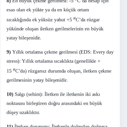
8)
En büyük çekme gerilmesi: -5
C’da hesap için
esas olan ek yükte ya da en küçük ortam
ø
sıcaklığında ek yüksüz yahut +5
C’da rüzgar
yükünde oluşan iletken gerilmelerinin en büyük
yatay bileşenidir.
9)
Yıllık ortalama çekme gerilmesi (EDS: Every day
stress): Yıllık ortalama sıcaklıkta (genellikle +
ø
15
C’da) rüzgarsız durumda oluşan, iletken çekme
gerilmesinin yatay bileşenidir.
10)
Salgı (sehim): İletken ile iletkenin iki askı
noktasını birleştiren doğru arasındaki en büyük
düşey uzaklıktır.
11)
İletken donanımı: İletkenle doğrudan doğruya