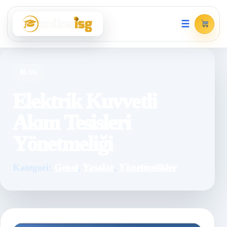
☰
BLOG
Elektrik Kuvvetli
Akım Tesisleri
Yönetmeliği
Kategori:
Genel
,
Yasalar
,
Yönetmelikler