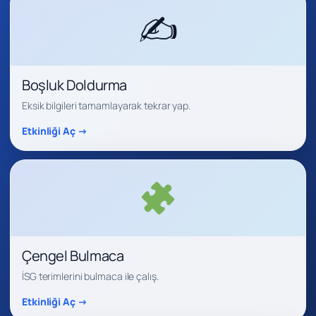
✍️
Boşluk Doldurma
Eksik bilgileri tamamlayarak tekrar yap.
Etkinliği Aç →
Çengel Bulmaca
İSG terimlerini bulmaca ile çalış.
Etkinliği Aç →