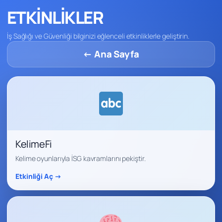
ETKİNLİKLER
İş Sağlığı ve Güvenliği bilginizi eğlenceli etkinliklerle geliştirin.
← Ana Sayfa
KelimeFi
Kelime oyunlarıyla İSG kavramlarını pekiştir.
Etkinliği Aç →