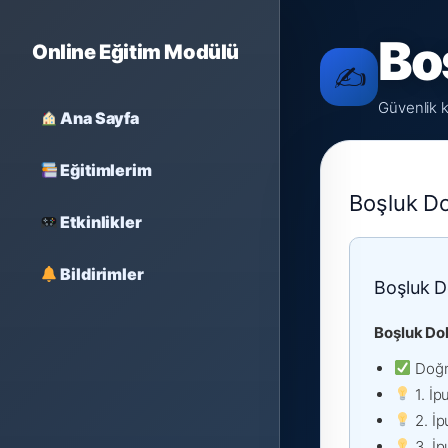
Bo
Online Eğitim Modülü
✍️
Güvenlik kü
Ana Sayfa
Eğitimlerim
Boşluk D
Etkinlikler
Bildirimler
Boşluk D
Boşluk Do
Doğr
1. İp
2. İp
3. İp