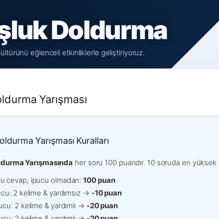
şluk Doldurma
ltürünü eğlenceli etkinliklerle geliştiriyoruz.
oldurma Yarışması
oldurma Yarışması Kuralları
ldurma Yarışmasında
her soru 100 puandır. 10 soruda en yüksek 
u cevap, ipucu olmadan:
100 puan
ucu: 2 kelime & yardımsız →
-10 puan
ucu: 2 kelime & yardımlı →
-20 puan
ucu: 2 kelime & yardımlı →
-20 puan