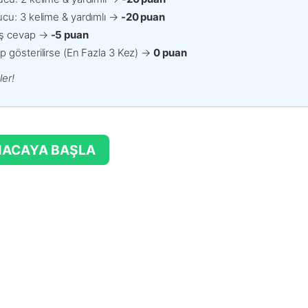
ucu: 3 kelime & yardımlı →
-20 puan
ış cevap →
-5 puan
p gösterilirse (En Fazla 3 Kez) →
0 puan
ler!
ACAYA BAŞLA