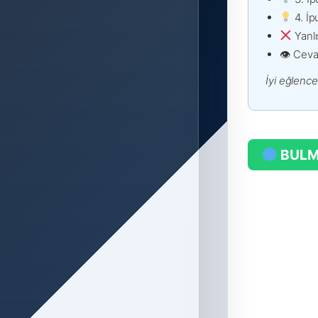
4. İp
Yanl
👁 Ceva
İyi eğlence
BULM