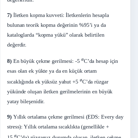
7)
İletken kopma kuvveti: İletkenlerin hesapla
bulunan teorik kopma değerinin %95’i ya da
kataloglarda “kopma yükü” olarak belirtilen
değerdir.
ø
8)
En büyük çekme gerilmesi: -5
C’da hesap için
esas olan ek yükte ya da en küçük ortam
ø
sıcaklığında ek yüksüz yahut +5
C’da rüzgar
yükünde oluşan iletken gerilmelerinin en büyük
yatay bileşenidir.
9)
Yıllık ortalama çekme gerilmesi (EDS: Every day
stress): Yıllık ortalama sıcaklıkta (genellikle +
ø
15
C’da) rüzgarsız durumda oluşan, iletken çekme