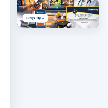
Kurulum, içerik, raporlama ve sertifikasyon aynı
altyapıda.
Detaylı Bilgi →