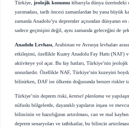
Türkiye,
jeolojik konumu
itibarıyla dünya üzerindeki 
yarımadası, tarih öncesi zamanlardan bu yana büyük ka
zamanla Anadolu’yu depremler açısından dünyanın en akt
sadece geçmişini değil, aynı zamanda geleceğini de şeki
Anadolu Levhası
, Arabistan ve Avrasya levhaları ara
etkileşimi, özellikle Kuzey Anadolu Fay Hattı (NAF)
aktiviteye yol açar. Bu fay hatları, Türkiye’nin jeoloji
unsurlardır. Özellikle NAF, Türkiye’nin kuzeyini boyda
bilinirken, DAF ise ülkenin doğusunda benzer riskler ta
Türkiye’nin deprem riski,
kentsel planlama
ve yapılaşma
nüfuslu bölgelerde, dayanıklı yapıların inşası ve mevcu
bilincinin ve hazırlığının artırılması, can ve mal kayb
deprem senaryoları ve tatbikatlar, bu bilincin artırılm