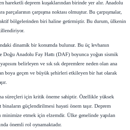
en hareketli deprem kuşaklarından birinde yer alır. Anadolu
ra parçalarının çarpışma noktası olmuştur. Bu çarpışmalar,
if bölgelerinden biri haline getirmiştir. Bu durum, ülkenin
llendiriyor.
sındaki dinamik bir konumda bulunur. Bu üç levhanın
 ve Doğu Anadolu Fay Hattı (DAF) boyunca yoğun sismik
k yapısını belirleyen ve sık sık depremlere neden olan ana
n boya geçen ve büyük şehirleri etkileyen bir hat olarak
şır.
 süreçleri için kritik öneme sahiptir. Özellikle yüksek
t binaların güçlendirilmesi hayati önem taşır. Deprem
ını minimize etmek için elzemdir. Ülke genelinde yapılan
asında önemli rol oynamaktadır.