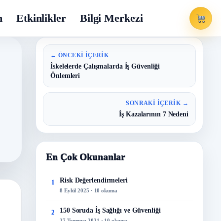
m
Etkinlikler
Bilgi Merkezi
← ÖNCEKI İÇERIK
İskelelerde Çalışmalarda İş Güvenliği
Önlemleri
SONRAKI İÇERIK →
İş Kazalarının 7 Nedeni
En Çok Okunanlar
Risk Değerlendirmeleri
1
8 Eylül 2025 · 10 okuma
150 Soruda İş Sağlığı ve Güvenliği
2
27 Temmuz 2021 · 10 okuma