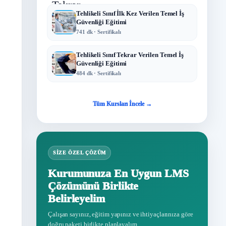
Tehlikeli Sınıf İlk Kez Verilen Temel İş
Güvenliği Eğitimi
741 dk · Sertifikalı
Tehlikeli Sınıf Tekrar Verilen Temel İş
Güvenliği Eğitimi
484 dk · Sertifikalı
Tüm Kursları İncele →
SIZE ÖZEL ÇÖZÜM
Kurumunuza En Uygun LMS
Çözümünü Birlikte
Belirleyelim
Çalışan sayınız, eğitim yapınız ve ihtiyaçlarınıza göre
doğru paketi birlikte planlayalım.