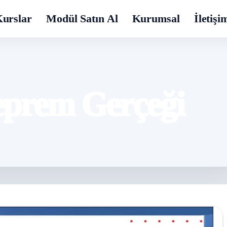
urslar
Modül Satın Al
Kurumsal
İletişi
eprem Gerçeği