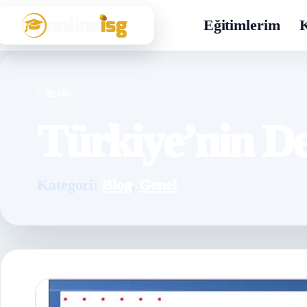
Eğitimlerim
K
BLOG
Türkiye’nin D
Kategori:
Blog
,
Genel