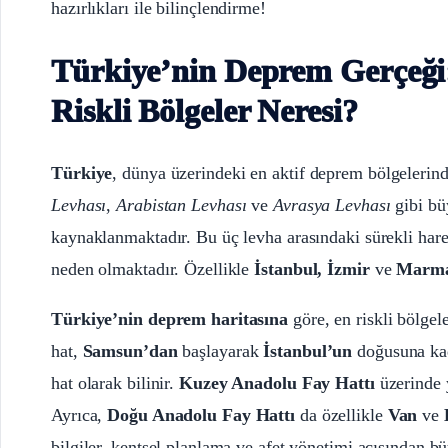
hazırlıkları ile bilinçlendirme!
Türkiye’nin Deprem Gerçeği
Riskli Bölgeler Neresi?
Türkiye
, dünya üzerindeki en aktif deprem bölgelerind
Levhası
,
Arabistan Levhası
ve
Avrasya Levhası
gibi bü
kaynaklanmaktadır. Bu üç levha arasındaki sürekli hare
neden olmaktadır. Özellikle
İstanbul, İzmir
ve
Marma
Türkiye’nin deprem haritasına
göre, en riskli bölge
hat,
Samsun’dan
başlayarak
İstanbul’un
doğusuna kad
hat olarak bilinir.
Kuzey Anadolu Fay Hattı
üzerinde y
Ayrıca,
Doğu Anadolu Fay Hattı
da özellikle
Van
ve
bilgiler, kentsel planlama ve afet yönetimi açısından 