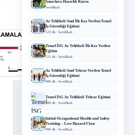
Sınavlara Hazırlık Kursu
Sertifikalı
Az Tehlikeli Sınıf İlk Kez Verilen Temel
İş Güvenliği Eğitimi
523 dk · Sertifikalı
Temel İSG Az Tehlikeli İlk Kez Verilen
Eğitim
523 dk · Sertifikalı
Az Tehlikeli Sınıf Tekrar Verilen Temel
İş Güvenliği Eğitimi
486 dk · Sertifikalı
Temel İSG Az Tehlikeli Tekrar Eğitimi
480 dk · Sertifikalı
Initial Occupational Health and Safety
Training – Low Hazard Class
490 dk · Sertifikalı