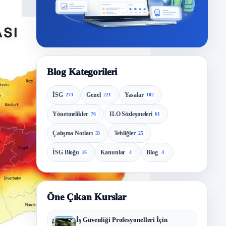
Blog Kategorileri
İSG
Genel
Yasalar
273
221
102
Yönetmelikler
ILO Sözleşmeleri
76
61
Çalışma Notları
Tebliğler
33
25
İSG Bloğu
Kanunlar
Blog
16
4
4
Öne Çıkan Kurslar
İş Güvenliği Profesyonelleri İçin