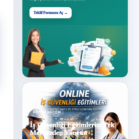
Teklif Formunu Aç →
DIJITAL EĞITIM
İş Güvenliği Eğitimlerini Tek
Merkezden Yönetin