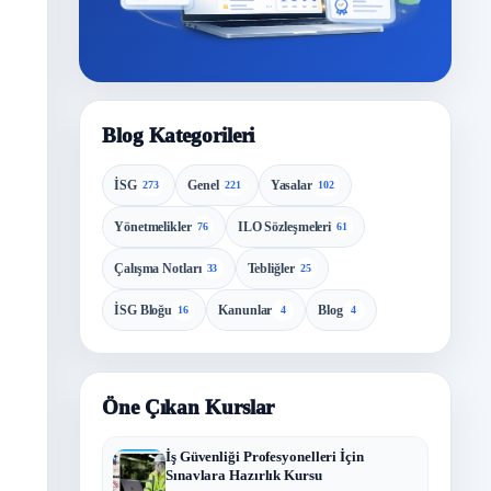
Blog Kategorileri
İSG
Genel
Yasalar
273
221
102
Yönetmelikler
ILO Sözleşmeleri
76
61
Çalışma Notları
Tebliğler
33
25
İSG Bloğu
Kanunlar
Blog
16
4
4
Öne Çıkan Kurslar
İş Güvenliği Profesyonelleri İçin
Sınavlara Hazırlık Kursu