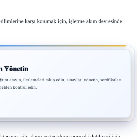
rilimlerine karşı korumak için, işletme akım devresinde
n Yönetin
atayın, ilerlemeleri takip edin, sınavları yönetin, sertifikaları
nelden kontrol edin.
tasının, cihazların ve tesislerin normal işletilmesi için