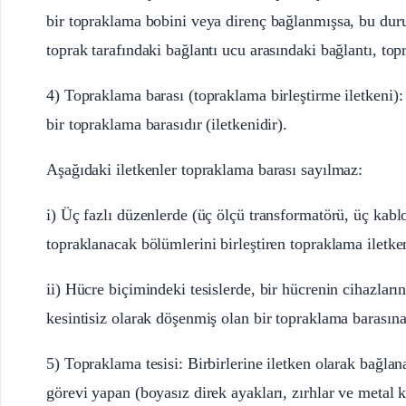
bir topraklama bobini veya direnç bağlanmışsa, bu durum
toprak tarafındaki bağlantı ucu arasındaki bağlantı, top
4) Topraklama barası (topraklama birleştirme iletkeni):
bir topraklama barasıdır (iletkenidir).
Aşağıdaki iletkenler topraklama barası sayılmaz:
i) Üç fazlı düzenlerde (üç ölçü transformatörü, üç kablo
topraklanacak bölümlerini birleştiren topraklama iletken
ii) Hücre biçimindeki tesislerde, bir hücrenin cihazları
kesintisiz olarak döşenmiş olan bir topraklama barasına
5) Topraklama tesisi: Birbirlerine iletken olarak bağlana
görevi yapan (boyasız direk ayakları, zırhlar ve metal k