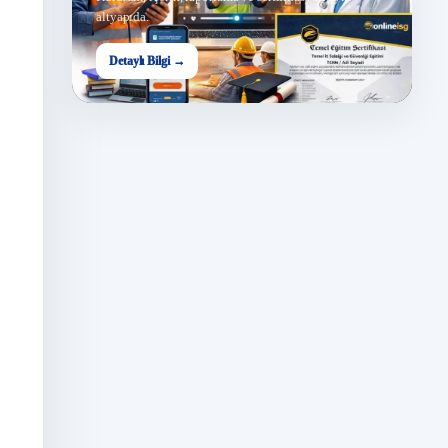
altyapıda.
Detaylı Bilgi →