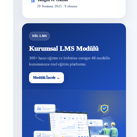
10
29 Temmuz 2025 · 9 okuma
NİG LMS
Kurumsal LMS Modülü
300+ hazır eğitim ve birbirine entegre 48 modülle
kurumunuza özel eğitim platformu.
Modülü İncele →