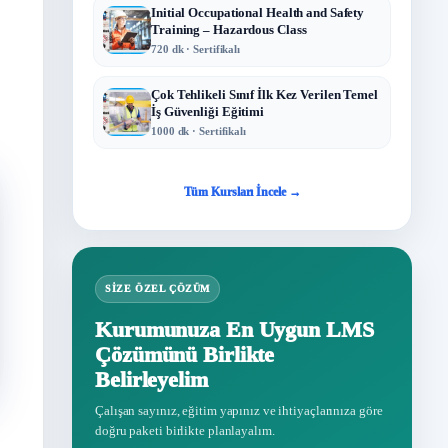
Initial Occupational Health and Safety
Training – Hazardous Class
720 dk · Sertifikalı
Çok Tehlikeli Sınıf İlk Kez Verilen Temel
İş Güvenliği Eğitimi
1000 dk · Sertifikalı
Tüm Kursları İncele →
SIZE ÖZEL ÇÖZÜM
Kurumunuza En Uygun LMS
Çözümünü Birlikte
Belirleyelim
Çalışan sayınız, eğitim yapınız ve ihtiyaçlarınıza göre
doğru paketi birlikte planlayalım.