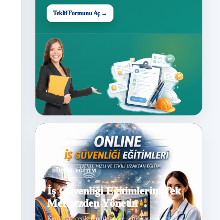
Teklif Formunu Aç →
DIJITAL EĞITIM
İş Güvenliği Eğitimlerini Tek
Merkezden Yönetin
Kurulum, içerik, raporlama ve sertifikasyon aynı