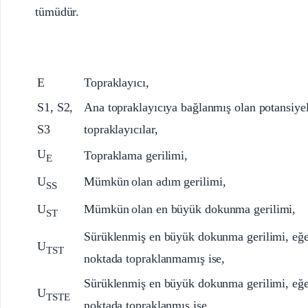
tümüdür.
E
Topraklayıcı,
S1, S2,
Ana topraklayıcıya bağlanmış olan potansiyel
S3
topraklayıcılar,
U
Topraklama gerilimi,
E
U
Mümkün
olan adım gerilimi,
SS
U
Mümkün
olan en büyük dokunma gerilimi,
ST
Sürüklenmiş en büyük dokunma gerilimi, eğer
U
TST
noktada topraklanmamış ise,
Sürüklenmiş en büyük dokunma gerilimi, eğer
U
TSTE
noktada topraklanmış ise,