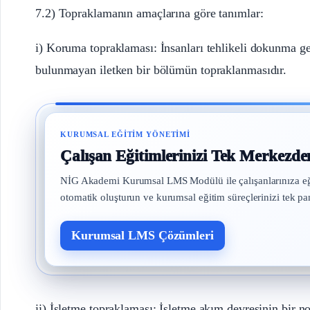
7.2) Topraklamanın amaçlarına göre tanımlar:
i) Koruma topraklaması: İnsanları tehlikeli dokunma ge
bulunmayan iletken bir bölümün topraklanmasıdır.
KURUMSAL EĞITIM YÖNETIMI
Çalışan Eğitimlerinizi Tek Merkezde
NİG Akademi Kurumsal LMS Modülü ile çalışanlarınıza eğitim 
otomatik oluşturun ve kurumsal eğitim süreçlerinizi tek pa
Kurumsal LMS Çözümleri
ii) İşletme topraklaması: İşletme akım devresinin bir nok