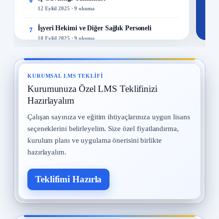
6
12 Eylül 2025 · 9 okuma
İşyeri Hekimi ve Diğer Sağlık Personeli
7
10 Eylül 2025 · 9 okuma
Yangın ve Gazlar
8
29 Temmuz 2025 · 9 okuma
KURUMSAL LMS TEKLIFI
Kurumunuza Özel LMS Teklifinizi
Meslek Hastalıkları
9
28 Temmuz 2025 · 9 okuma
Hazırlayalım
Çalışan sayınıza ve eğitim ihtiyaçlarınıza uygun lisans
Kadın Çalışanların Çalıştırılması
10
seçeneklerini belirleyelim. Size özel fiyatlandırma,
2 Eylül 2025 · 8 okuma
kurulum planı ve uygulama önerisini birlikte
hazırlayalım.
Teklifimi Hazırla