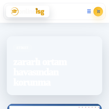
☰
ETIKET
zararlı ortam
havasından
korunma