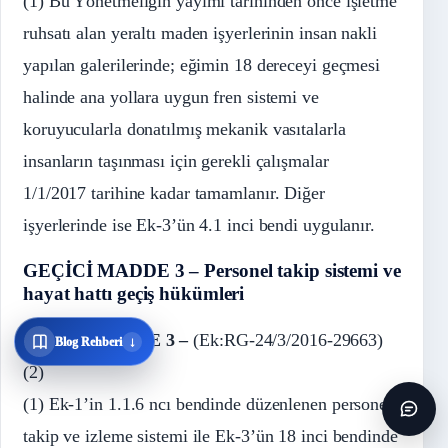
(1) Bu Yönetmeliğin yayımı tarihinden önce işletme
ruhsatı alan yeraltı maden işyerlerinin insan nakli
yapılan galerilerinde; eğimin 18 dereceyi geçmesi
halinde ana yollara uygun fren sistemi ve
koruyucularla donatılmış mekanik vasıtalarla
insanların taşınması için gerekli çalışmalar
1/1/2017 tarihine kadar tamamlanır. Diğer
işyerlerinde ise Ek-3’ün 4.1 inci bendi uygulanır.
GEÇİCİ MADDE 3 – Personel takip sistemi ve
hayat hattı geçiş hükümleri
GEÇİCİ MADDE 3 –
(Ek:RG-24/3/2016-29663)
↓
Blog Rehberi
(2)
(1) Ek-1’in 1.1.6 ncı bendinde düzenlenen personel
takip ve izleme sistemi ile Ek-3’ün 18 inci bendinde