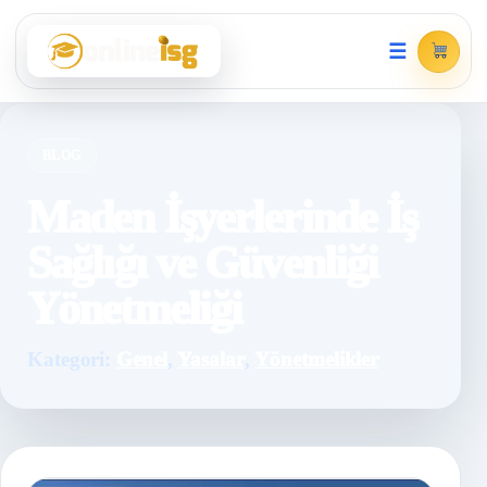
☰
BLOG
Maden İşyerlerinde İş
Sağlığı ve Güvenliği
Yönetmeliği
Kategori:
Genel
,
Yasalar
,
Yönetmelikler