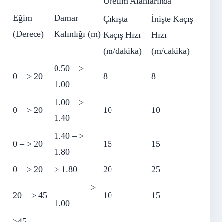
Üretim Alanlarında
Eğim
Damar
Çıkışta
İnişte Kaçış
(Derece)
Kalınlığı (m)
Kaçış Hızı
Hızı
(m/dakika)
(m/dakika)
0.50 – >
0 – > 20
8
8
1.00
1.00 – >
0 – > 20
10
10
1.40
1.40 – >
0 – > 20
15
15
1.80
0 – > 20
> 1.80
20
25
>
20 – > 45
10
15
1.00
>45