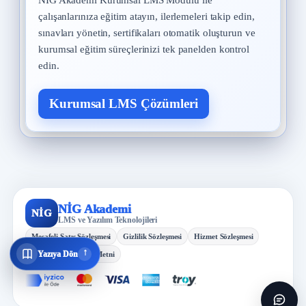
NİG Akademi Kurumsal LMS Modülü ile
çalışanlarınıza eğitim atayın, ilerlemeleri takip edin,
sınavları yönetin, sertifikaları otomatik oluşturun ve
kurumsal eğitim süreçlerinizi tek panelden kontrol
edin.
Kurumsal LMS Çözümleri
NİG Akademi
NİG
LMS ve Yazılım Teknolojileri
Mesafeli Satış Sözleşmesi
Gizlilik Sözleşmesi
Hizmet Sözleşmesi
↓
Yazıya Dön
KVKK Aydınlatma Metni