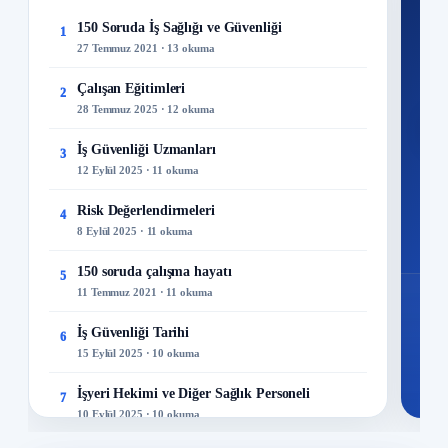
Ku
150 Soruda İş Sağlığı ve Güvenliği
1
27 Temmuz 2021 · 13 okuma
300+
kuru
Çalışan Eğitimleri
2
28 Temmuz 2025 · 12 okuma
M
İş Güvenliği Uzmanları
3
12 Eylül 2025 · 11 okuma
Risk Değerlendirmeleri
4
8 Eylül 2025 · 11 okuma
150 soruda çalışma hayatı
5
11 Temmuz 2021 · 11 okuma
İş Güvenliği Tarihi
6
15 Eylül 2025 · 10 okuma
İşyeri Hekimi ve Diğer Sağlık Personeli
7
10 Eylül 2025 · 10 okuma