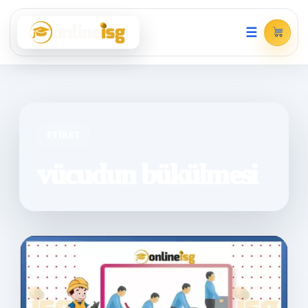
☰
ETIKET
vücudun bükülmesi