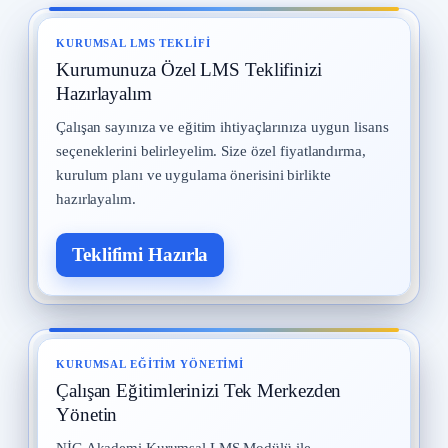
Kadın Çalışanların Çalıştırılması
8
2 Eylül 2025 · 10 okuma
KURUMSAL LMS TEKLIFI
Kurumunuza Özel LMS Teklifinizi
İş Kazaları
9
30 Temmuz 2025 · 10 okuma
Hazırlayalım
Çalışan sayınıza ve eğitim ihtiyaçlarınıza uygun lisans
Yangın ve Gazlar
10
seçeneklerini belirleyelim. Size özel fiyatlandırma,
29 Temmuz 2025 · 10 okuma
kurulum planı ve uygulama önerisini birlikte
hazırlayalım.
Teklifimi Hazırla
KURUMSAL EĞITIM YÖNETIMI
Çalışan Eğitimlerinizi Tek Merkezden
Yönetin