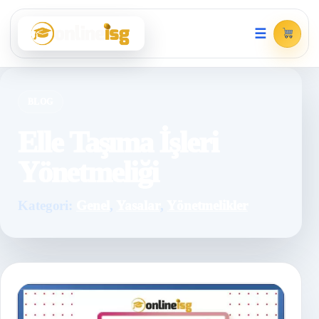
☰
BLOG
Elle Taşıma İşleri
Yönetmeliği
Kategori:
Genel
,
Yasalar
,
Yönetmelikler