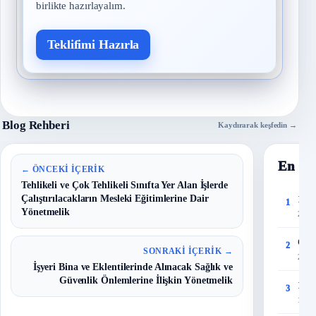
birlikte hazırlayalım.
Teklifimi Hazırla
Blog Rehberi
Kaydırarak keşfedin →
En Ço
← ÖNCEKI İÇERIK
Tehlikeli ve Çok Tehlikeli Sınıfta Yer Alan İşlerde
Çalıştırılacakların Mesleki Eğitimlerine Dair
150 
1
Yönetmelik
27 T
Çalı
2
SONRAKI İÇERIK →
28 T
İşyeri Bina ve Eklentilerinde Alınacak Sağlık ve
Güvenlik Önlemlerine İlişkin Yönetmelik
150 
3
11 T