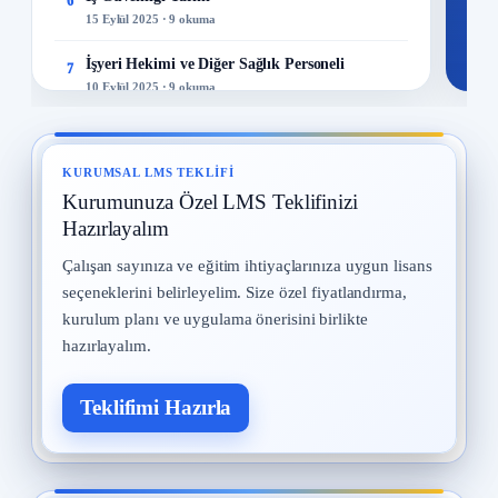
6
15 Eylül 2025 · 9 okuma
İşyeri Hekimi ve Diğer Sağlık Personeli
7
10 Eylül 2025 · 9 okuma
Kadın Çalışanların Çalıştırılması
8
2 Eylül 2025 · 9 okuma
KURUMSAL LMS TEKLIFI
Kurumunuza Özel LMS Teklifinizi
İş Kazaları
9
30 Temmuz 2025 · 9 okuma
Hazırlayalım
Çalışan sayınıza ve eğitim ihtiyaçlarınıza uygun lisans
Yangın ve Gazlar
10
seçeneklerini belirleyelim. Size özel fiyatlandırma,
29 Temmuz 2025 · 9 okuma
kurulum planı ve uygulama önerisini birlikte
hazırlayalım.
Teklifimi Hazırla