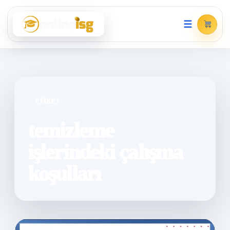
☰
ETIKET
temizleme
işlerindeki çalışma
koşulları