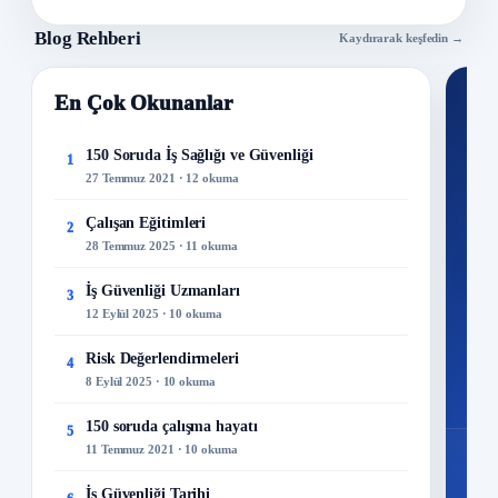
Blog Rehberi
Kaydırarak keşfedin →
En Çok Okunanlar
Nİ
Ku
150 Soruda İş Sağlığı ve Güvenliği
1
27 Temmuz 2021 · 12 okuma
300+
kuru
Çalışan Eğitimleri
2
28 Temmuz 2025 · 11 okuma
M
İş Güvenliği Uzmanları
3
12 Eylül 2025 · 10 okuma
Risk Değerlendirmeleri
4
8 Eylül 2025 · 10 okuma
150 soruda çalışma hayatı
5
11 Temmuz 2021 · 10 okuma
İş Güvenliği Tarihi