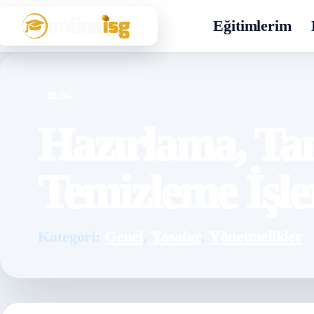
Eğitimlerim
BLOG
Hazırlama, T
Temizleme İşle
Kategori:
Genel
,
Yasalar
,
Yönetmelikler