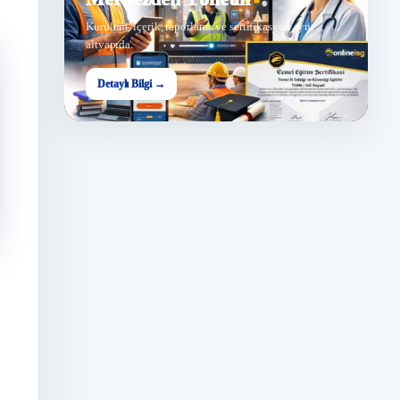
Kurulum, içerik, raporlama ve sertifikasyon aynı
altyapıda.
Detaylı Bilgi →