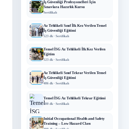
İş Güvenliği Profesyonelleri İçin
Sınavlara Hazırlık Kursu
Sertifikalı
Az Tehlikeli Sınıf İlk Kez Verilen Temel
İş Güvenliği Eğitimi
523 dk · Sertifikalı
Temel İSG Az Tehlikeli İlk Kez Verilen
Eğitim
523 dk · Sertifikalı
Az Tehlikeli Sınıf Tekrar Verilen Temel
İş Güvenliği Eğitimi
486 dk · Sertifikalı
Temel İSG Az Tehlikeli Tekrar Eğitimi
480 dk · Sertifikalı
Initial Occupational Health and Safety
Training – Low Hazard Class
490 dk · Sertifikalı