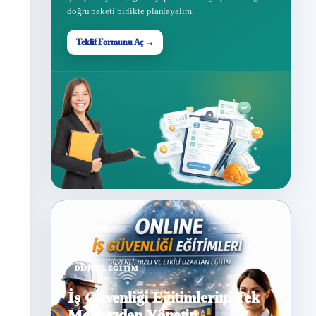
doğru paketi birlikte planlayalım.
Teklif Formunu Aç →
DIJITAL EĞITIM
İş Güvenliği Eğitimlerini Tek
Merkezden Yönetin