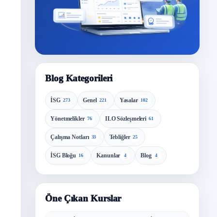
Blog Kategorileri
İSG
Genel
Yasalar
273
221
102
Yönetmelikler
ILO Sözleşmeleri
76
61
Çalışma Notları
Tebliğler
33
25
İSG Bloğu
Kanunlar
Blog
16
4
4
Öne Çıkan Kurslar