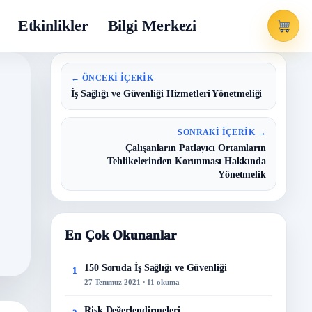
Etkinlikler
Bilgi Merkezi
← ÖNCEKI İÇERIK
İş Sağlığı ve Güvenliği Hizmetleri Yönetmeliği
SONRAKI İÇERIK →
Çalışanların Patlayıcı Ortamların
Tehlikelerinden Korunması Hakkında
Yönetmelik
En Çok Okunanlar
150 Soruda İş Sağlığı ve Güvenliği
1
27 Temmuz 2021 · 11 okuma
Risk Değerlendirmeleri