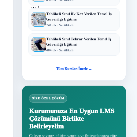
Tehlikeli Sınıf İlk Kez Verilen Temel İş
Güvenliği Eğitimi
741 dk · Sertifikalı
Tehlikeli Sınıf Tekrar Verilen Temel İş
Güvenliği Eğitimi
484 dk · Sertifikalı
Tüm Kursları İncele →
SIZE ÖZEL ÇÖZÜM
Kurumunuza En Uygun LMS
Çözümünü Birlikte
Belirleyelim
Çalışan sayınız, eğitim yapınız ve ihtiyaçlarınıza göre