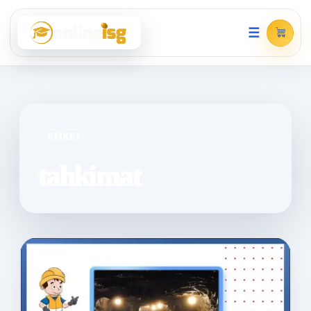
☰
ETIKET
tahkimat