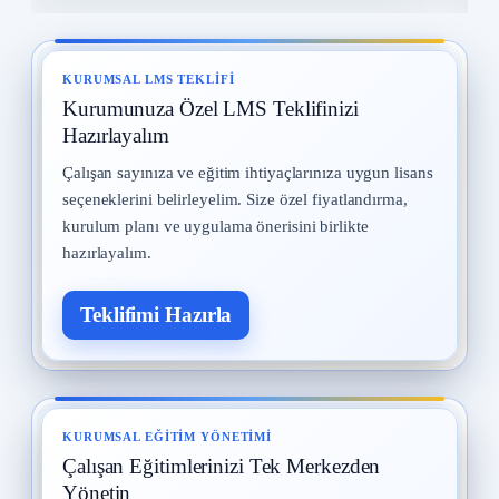
İş Güvenliği Tarihi
8
15 Eylül 2025 · 8 okuma
KURUMSAL LMS TEKLIFI
Kurumunuza Özel LMS Teklifinizi
İş Güvenliği Uzmanları
9
12 Eylül 2025 · 8 okuma
Hazırlayalım
Çalışan sayınıza ve eğitim ihtiyaçlarınıza uygun lisans
Kadın Çalışanların Çalıştırılması
10
seçeneklerini belirleyelim. Size özel fiyatlandırma,
2 Eylül 2025 · 8 okuma
kurulum planı ve uygulama önerisini birlikte
hazırlayalım.
Teklifimi Hazırla
KURUMSAL EĞITIM YÖNETIMI
Çalışan Eğitimlerinizi Tek Merkezden
Yönetin