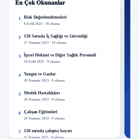
En Çok Okunanlar
Nİ
Ku
Risk Değerlendirmeleri
1
8 Eylül 2025 · 10 okuma
300+
kuru
150 Soruda İş Sağlığı ve Güvenliği
2
27 Temmuz 2021 · 10 okuma
M
İşyeri Hekimi ve Diğer Sağlık Personeli
3
10 Eylül 2025 · 9 okuma
Yangın ve Gazlar
4
29 Temmuz 2025 · 9 okuma
Meslek Hastalıkları
5
28 Temmuz 2025 · 9 okuma
Çalışan Eğitimleri
6
28 Temmuz 2025 · 9 okuma
150 soruda çalışma hayatı
7
11 Temmuz 2021 · 9 okuma