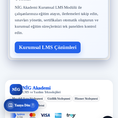
NİG Akademi Kurumsal LMS Modülü ile
çalışanlarınıza eğitim atayın, ilerlemeleri takip edin,
sınavları yönetin, sertifikaları otomatik oluşturun ve
kurumsal eğitim süreçlerinizi tek panelden kontrol
edin.
Kurumsal LMS Çözümleri
NİG Akademi
NİG
LMS ve Yazılım Teknolojileri
Mesafeli Satış Sözleşmesi
Gizlilik Sözleşmesi
Hizmet Sözleşmesi
↓
Yazıya Dön
KVKK Aydınlatma Metni