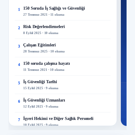
Ku
150 Soruda İş Sağlığı ve Güvenliği
1
27 Temmuz 2021 · 11 okuma
300+
kuru
Risk Değerlendirmeleri
2
8 Eylül 2025 · 10 okuma
M
Çalışan Eğitimleri
3
28 Temmuz 2025 · 10 okuma
150 soruda çalışma hayatı
4
11 Temmuz 2021 · 10 okuma
İş Güvenliği Tarihi
5
15 Eylül 2025 · 9 okuma
İş Güvenliği Uzmanları
6
12 Eylül 2025 · 9 okuma
İşyeri Hekimi ve Diğer Sağlık Personeli
7
10 Eylül 2025 · 9 okuma