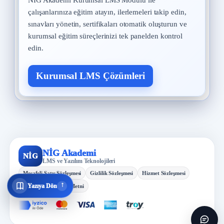
NİG Akademi Kurumsal LMS Modülü ile
çalışanlarınıza eğitim atayın, ilerlemeleri takip edin,
sınavları yönetin, sertifikaları otomatik oluşturun ve
kurumsal eğitim süreçlerinizi tek panelden kontrol
edin.
Kurumsal LMS Çözümleri
NİG Akademi
NİG
LMS ve Yazılım Teknolojileri
Mesafeli Satış Sözleşmesi
Gizlilik Sözleşmesi
Hizmet Sözleşmesi
↓
Yazıya Dön
KVKK Aydınlatma Metni