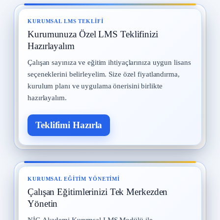
Yangın ve Gazlar
8
29 Temmuz 2025 · 9 okuma
KURUMSAL LMS TEKLIFI
Kurumunuza Özel LMS Teklifinizi
Meslek Hastalıkları
9
28 Temmuz 2025 · 9 okuma
Hazırlayalım
Çalışan sayınıza ve eğitim ihtiyaçlarınıza uygun lisans
Kadın Çalışanların Çalıştırılması
10
seçeneklerini belirleyelim. Size özel fiyatlandırma,
2 Eylül 2025 · 8 okuma
kurulum planı ve uygulama önerisini birlikte
hazırlayalım.
Teklifimi Hazırla
KURUMSAL EĞITIM YÖNETIMI
Çalışan Eğitimlerinizi Tek Merkezden
Yönetin