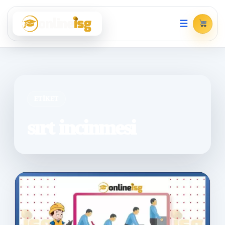
☰
ETIKET
sırt incinmesi