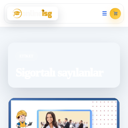
☰
ETIKET
Sigortalı sayılanlar