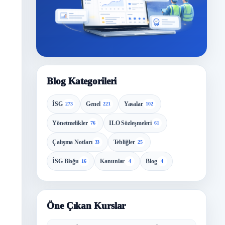
Blog Kategorileri
İSG
Genel
Yasalar
273
221
102
Yönetmelikler
ILO Sözleşmeleri
76
61
Çalışma Notları
Tebliğler
33
25
İSG Bloğu
Kanunlar
Blog
16
4
4
Öne Çıkan Kurslar