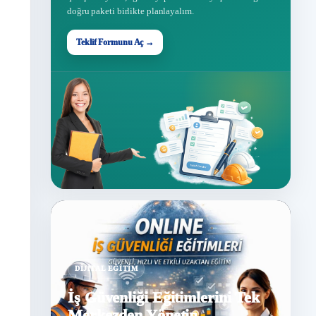
doğru paketi birlikte planlayalım.
Teklif Formunu Aç →
DIJITAL EĞITIM
İş Güvenliği Eğitimlerini Tek
Merkezden Yönetin