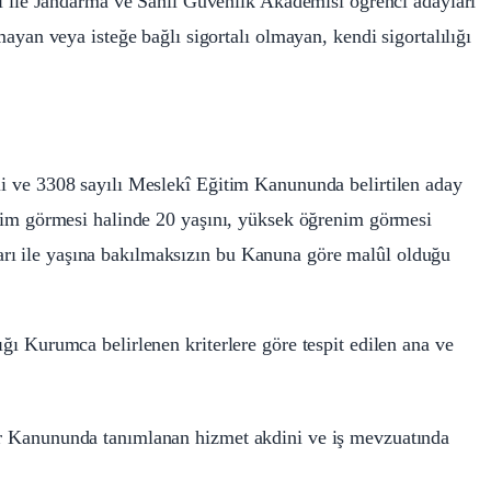
ları ile Jandarma ve Sahil Güvenlik Akademisi öğrenci adayları
lmayan veya isteğe bağlı sigortalı olmayan, kendi sigortalılığı
hli ve 3308 sayılı Meslekî Eğitim Kanununda belirtilen aday
ğitim görmesi halinde 20 yaşını, yüksek öğrenim görmesi
rı ile yaşına bakılmaksızın bu Kanuna göre malûl olduğu
ığı Kurumca belirlenen kriterlere göre tespit edilen ana ve
lar Kanununda tanımlanan hizmet akdini ve iş mevzuatında