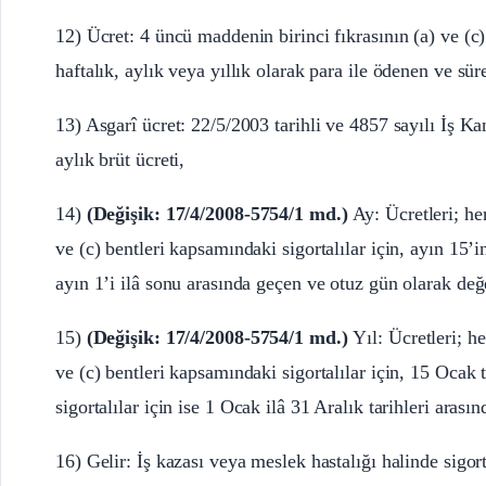
12) Ücret: 4 üncü maddenin birinci fıkrasının (a) ve (c)
haftalık, aylık veya yıllık olarak para ile ödenen ve sürek
13) Asgarî ücret: 22/5/2003 tarihli ve 4857 sayılı İş K
aylık brüt ücreti,
14)
(Değişik: 17/4/2008-5754/1 md.)
Ay: Ücretleri; he
ve (c) bentleri kapsamındaki sigortalılar için, ayın 15’i
ayın 1’i ilâ sonu arasında geçen ve otuz gün olarak değe
15)
(Değişik: 17/4/2008-5754/1 md.)
Yıl: Ücretleri; h
ve (c) bentleri kapsamındaki sigortalılar için, 15 Ocak 
sigortalılar için ise 1 Ocak ilâ 31 Aralık tarihleri aras
16) Gelir: İş kazası veya meslek hastalığı halinde sigor