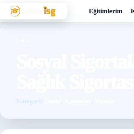
Eğitimlerim
K
BLOG
Sosyal Sigortal
Sağlık Sigorta
Kategori:
Genel
,
Kanunlar
,
Yasalar