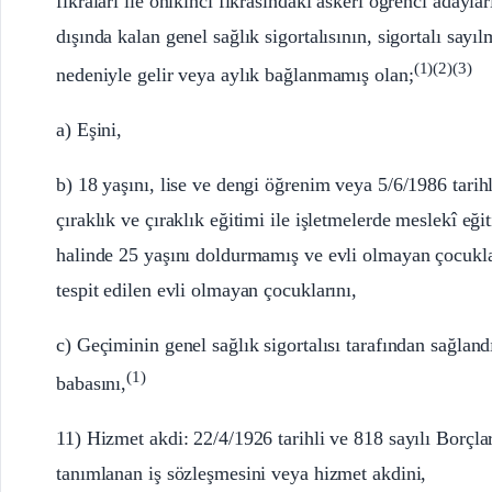
fıkraları ile onikinci fıkrasındaki askeri öğrenci aday
dışında kalan genel sağlık sigortalısının, sigortalı sayı
(1)(2)(3)
nedeniyle gelir veya aylık bağlanmamış olan;
a) Eşini,
b) 18 yaşını, lise ve dengi öğrenim veya 5/6/1986 tari
çıraklık ve çıraklık eğitimi ile işletmelerde meslekî e
halinde 25 yaşını doldurmamış ve evli olmayan çocukla
tespit edilen evli olmayan çocuklarını,
c) Geçiminin genel sağlık sigortalısı tarafından sağland
(1)
babasını,
11) Hizmet akdi: 22/4/1926 tarihli ve 818 sayılı Borç
tanımlanan iş sözleşmesini veya hizmet akdini,