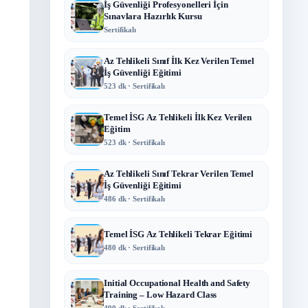
İş Güvenliği Profesyonelleri İçin
Sınavlara Hazırlık Kursu
Sertifikalı
Az Tehlikeli Sınıf İlk Kez Verilen Temel
İş Güvenliği Eğitimi
523 dk · Sertifikalı
Temel İSG Az Tehlikeli İlk Kez Verilen
Eğitim
523 dk · Sertifikalı
Az Tehlikeli Sınıf Tekrar Verilen Temel
İş Güvenliği Eğitimi
486 dk · Sertifikalı
Temel İSG Az Tehlikeli Tekrar Eğitimi
480 dk · Sertifikalı
Initial Occupational Health and Safety
Training – Low Hazard Class
490 dk · Sertifikalı