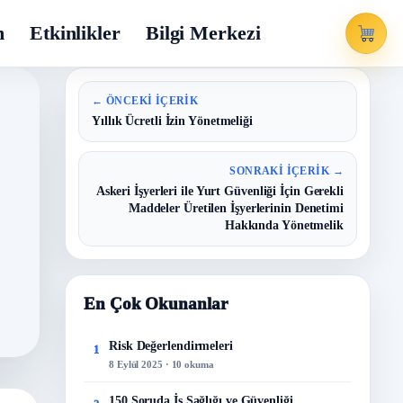
m
Etkinlikler
Bilgi Merkezi
← ÖNCEKI İÇERIK
Yıllık Ücretli İzin Yönetmeliği
SONRAKI İÇERIK →
Askeri İşyerleri ile Yurt Güvenliği İçin Gerekli
Maddeler Üretilen İşyerlerinin Denetimi
Hakkında Yönetmelik
En Çok Okunanlar
Risk Değerlendirmeleri
1
8 Eylül 2025 · 10 okuma
150 Soruda İş Sağlığı ve Güvenliği