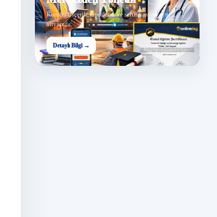
Kurulum, içerik, raporlama ve sertifikasyon aynı
altyapıda.
Detaylı Bilgi →