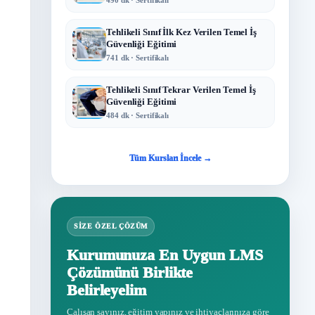
Tehlikeli Sınıf İlk Kez Verilen Temel İş
Güvenliği Eğitimi
741 dk · Sertifikalı
Tehlikeli Sınıf Tekrar Verilen Temel İş
Güvenliği Eğitimi
484 dk · Sertifikalı
Tüm Kursları İncele →
SIZE ÖZEL ÇÖZÜM
Kurumunuza En Uygun LMS
Çözümünü Birlikte
Belirleyelim
Çalışan sayınız, eğitim yapınız ve ihtiyaçlarınıza göre