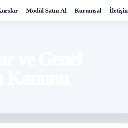
urslar
Modül Satın Al
Kurumsal
İletişi
ar ve Genel
sı Kanunu