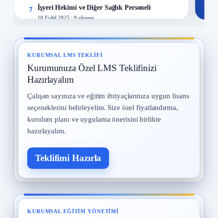
İşyeri Hekimi ve Diğer Sağlık Personeli
7
10 Eylül 2025 · 9 okuma
Kadın Çalışanların Çalıştırılması
8
2 Eylül 2025 · 9 okuma
KURUMSAL LMS TEKLIFI
Kurumunuza Özel LMS Teklifinizi
İş Kazaları
9
30 Temmuz 2025 · 9 okuma
Hazırlayalım
Çalışan sayınıza ve eğitim ihtiyaçlarınıza uygun lisans
Yangın ve Gazlar
10
seçeneklerini belirleyelim. Size özel fiyatlandırma,
29 Temmuz 2025 · 9 okuma
kurulum planı ve uygulama önerisini birlikte
hazırlayalım.
Teklifimi Hazırla
KURUMSAL EĞITIM YÖNETIMI