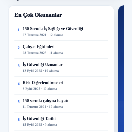
En Çok Okunanlar
Nİ
Ku
150 Soruda İş Sağlığı ve Güvenliği
1
27 Temmuz 2021 · 12 okuma
300+
kuru
Çalışan Eğitimleri
2
28 Temmuz 2025 · 11 okuma
M
İş Güvenliği Uzmanları
3
12 Eylül 2025 · 10 okuma
Risk Değerlendirmeleri
4
8 Eylül 2025 · 10 okuma
150 soruda çalışma hayatı
5
11 Temmuz 2021 · 10 okuma
İş Güvenliği Tarihi
6
15 Eylül 2025 · 9 okuma