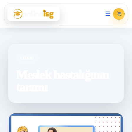
☰
ETIKET
Meslek hastalığının
tanımı