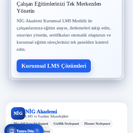
Çalışan Eğitimlerinizi Tek Merkezden
Yönetin
NİG Akademi Kurumsal LMS Modülü ile
çalışanlarınıza eğitim atayın, ilerlemeleri takip edin,
sınavları yönetin, sertifikaları otomatik oluşturun ve
kurumsal eğitim süreçlerinizi tek panelden kontrol
edin.
Kurumsal LMS Çözümleri
NİG Akademi
NİG
LMS ve Yazılım Teknolojileri
Mesafeli Satış Sözleşmesi
Gizlilik Sözleşmesi
Hizmet Sözleşmesi
↓
Yazıya Dön
KVKK Aydınlatma Metni