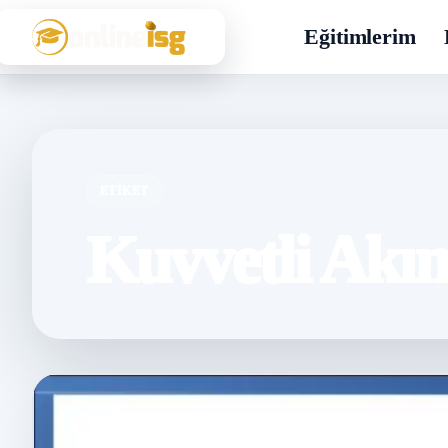
Eğitimlerim
ETIKET
Kuvvetli Akım 