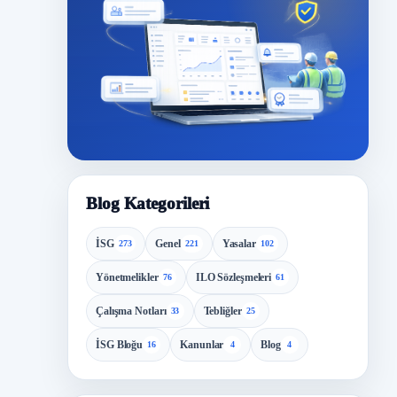
Blog Kategorileri
İSG
Genel
Yasalar
273
221
102
Yönetmelikler
ILO Sözleşmeleri
76
61
Çalışma Notları
Tebliğler
33
25
İSG Bloğu
Kanunlar
Blog
16
4
4