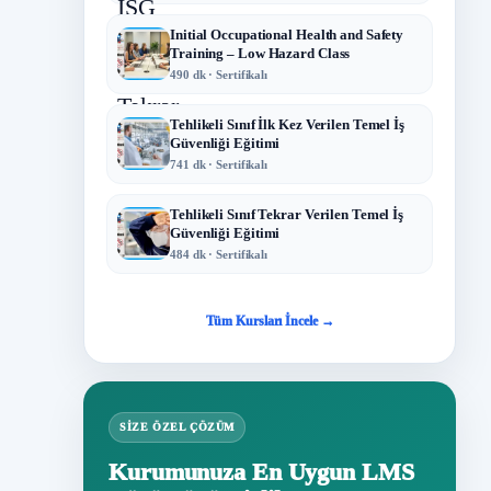
Initial Occupational Health and Safety
Training – Low Hazard Class
490 dk · Sertifikalı
Tehlikeli Sınıf İlk Kez Verilen Temel İş
Güvenliği Eğitimi
741 dk · Sertifikalı
Tehlikeli Sınıf Tekrar Verilen Temel İş
Güvenliği Eğitimi
484 dk · Sertifikalı
Tüm Kursları İncele →
SIZE ÖZEL ÇÖZÜM
Kurumunuza En Uygun LMS