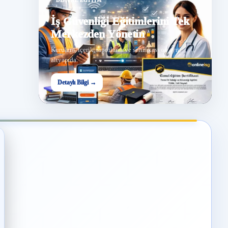
DIJITAL EĞITIM
İş Güvenliği Eğitimlerini Tek
Merkezden Yönetin
Kurulum, içerik, raporlama ve sertifikasyon aynı
altyapıda.
Detaylı Bilgi →