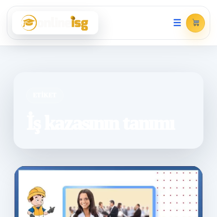
☰
ETIKET
İş kazasının tanımı