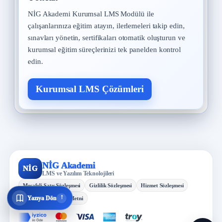
NİG Akademi Kurumsal LMS Modülü ile
çalışanlarınıza eğitim atayın, ilerlemeleri takip edin,
sınavları yönetin, sertifikaları otomatik oluşturun ve
kurumsal eğitim süreçlerinizi tek panelden kontrol
edin.
Kurumsal LMS Çözümleri
NİG Akademi
NİG
LMS ve Yazılım Teknolojileri
Mesafeli Satış Sözleşmesi
Gizlilik Sözleşmesi
Hizmet Sözleşmesi
↓
Yazıya Dön
KVKK Aydınlatma Metni