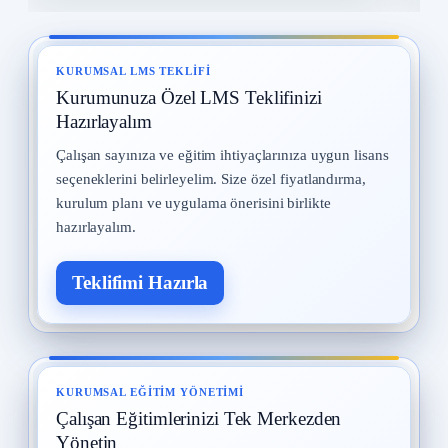
Yangın ve Gazlar
8
29 Temmuz 2025 · 14 okuma
KURUMSAL LMS TEKLIFI
Kurumunuza Özel LMS Teklifinizi
Meslek Hastalıkları
9
28 Temmuz 2025 · 14 okuma
Hazırlayalım
Çalışan sayınıza ve eğitim ihtiyaçlarınıza uygun lisans
İş Güvenliği Tarihi
10
seçeneklerini belirleyelim. Size özel fiyatlandırma,
15 Eylül 2025 · 13 okuma
kurulum planı ve uygulama önerisini birlikte
hazırlayalım.
Teklifimi Hazırla
KURUMSAL EĞITIM YÖNETIMI
Çalışan Eğitimlerinizi Tek Merkezden
Yönetin