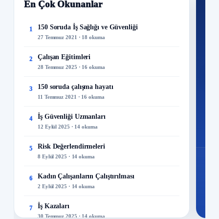
En Çok Okunanlar
Nİ
Ku
150 Soruda İş Sağlığı ve Güvenliği
1
27 Temmuz 2021 · 18 okuma
300+
kuru
Çalışan Eğitimleri
2
28 Temmuz 2025 · 16 okuma
M
150 soruda çalışma hayatı
3
11 Temmuz 2021 · 16 okuma
İş Güvenliği Uzmanları
4
12 Eylül 2025 · 14 okuma
Risk Değerlendirmeleri
5
8 Eylül 2025 · 14 okuma
Kadın Çalışanların Çalıştırılması
6
2 Eylül 2025 · 14 okuma
İş Kazaları
7
30 Temmuz 2025 · 14 okuma