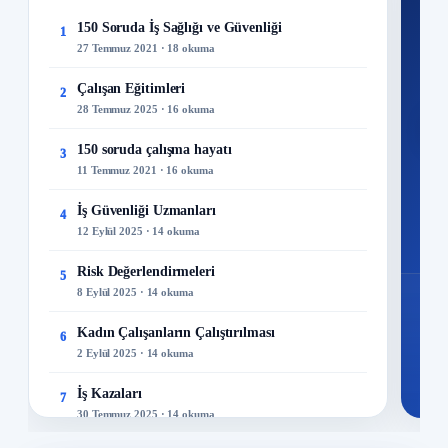
Ku
150 Soruda İş Sağlığı ve Güvenliği
1
27 Temmuz 2021 · 18 okuma
300+
kuru
Çalışan Eğitimleri
2
28 Temmuz 2025 · 16 okuma
M
150 soruda çalışma hayatı
3
11 Temmuz 2021 · 16 okuma
İş Güvenliği Uzmanları
4
12 Eylül 2025 · 14 okuma
Risk Değerlendirmeleri
5
8 Eylül 2025 · 14 okuma
Kadın Çalışanların Çalıştırılması
6
2 Eylül 2025 · 14 okuma
İş Kazaları
7
30 Temmuz 2025 · 14 okuma