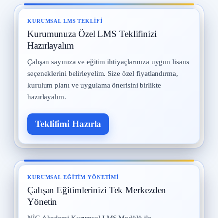
Yangın ve Gazlar
8
29 Temmuz 2025 · 14 okuma
KURUMSAL LMS TEKLIFI
Kurumunuza Özel LMS Teklifinizi
Meslek Hastalıkları
9
28 Temmuz 2025 · 14 okuma
Hazırlayalım
Çalışan sayınıza ve eğitim ihtiyaçlarınıza uygun lisans
İş Güvenliği Tarihi
10
seçeneklerini belirleyelim. Size özel fiyatlandırma,
15 Eylül 2025 · 13 okuma
kurulum planı ve uygulama önerisini birlikte
hazırlayalım.
Teklifimi Hazırla
KURUMSAL EĞITIM YÖNETIMI
Çalışan Eğitimlerinizi Tek Merkezden
Yönetin