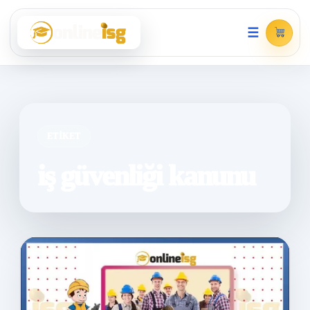
☰
ETIKET
iş güvenliği kanunu