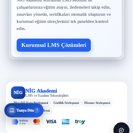
NİG Akademi Kurumsal LMS Modülü ile
çalışanlarınıza eğitim atayın, ilerlemeleri takip edin,
sınavları yönetin, sertifikaları otomatik oluşturun ve
kurumsal eğitim süreçlerinizi tek panelden kontrol
edin.
Kurumsal LMS Çözümleri
NİG Akademi
NİG
LMS ve Yazılım Teknolojileri
Mesafeli Satış Sözleşmesi
Gizlilik Sözleşmesi
Hizmet Sözleşmesi
↓
Yazıya Dön
KVKK Aydınlatma Metni