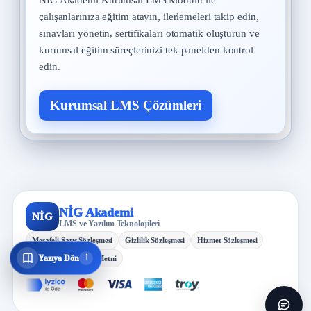
NİG Akademi Kurumsal LMS Modülü ile
çalışanlarınıza eğitim atayın, ilerlemeleri takip edin,
sınavları yönetin, sertifikaları otomatik oluşturun ve
kurumsal eğitim süreçlerinizi tek panelden kontrol
edin.
Kurumsal LMS Çözümleri
NİG Akademi
NİG
LMS ve Yazılım Teknolojileri
Mesafeli Satış Sözleşmesi
Gizlilik Sözleşmesi
Hizmet Sözleşmesi
↓
Yazıya Dön
KVKK Aydınlatma Metni