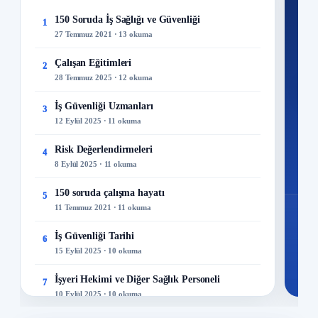
Ku
150 Soruda İş Sağlığı ve Güvenliği
1
27 Temmuz 2021 · 13 okuma
300+
kuru
Çalışan Eğitimleri
2
28 Temmuz 2025 · 12 okuma
M
İş Güvenliği Uzmanları
3
12 Eylül 2025 · 11 okuma
Risk Değerlendirmeleri
4
8 Eylül 2025 · 11 okuma
150 soruda çalışma hayatı
5
11 Temmuz 2021 · 11 okuma
İş Güvenliği Tarihi
6
15 Eylül 2025 · 10 okuma
İşyeri Hekimi ve Diğer Sağlık Personeli
7
10 Eylül 2025 · 10 okuma