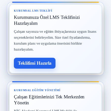
Kadın Çalışanların Çalıştırılması
8
2 Eylül 2025 · 10 okuma
KURUMSAL LMS TEKLIFI
Kurumunuza Özel LMS Teklifinizi
İş Kazaları
9
30 Temmuz 2025 · 10 okuma
Hazırlayalım
Çalışan sayınıza ve eğitim ihtiyaçlarınıza uygun lisans
Yangın ve Gazlar
10
seçeneklerini belirleyelim. Size özel fiyatlandırma,
29 Temmuz 2025 · 10 okuma
kurulum planı ve uygulama önerisini birlikte
hazırlayalım.
Teklifimi Hazırla
KURUMSAL EĞITIM YÖNETIMI
Çalışan Eğitimlerinizi Tek Merkezden
Yönetin