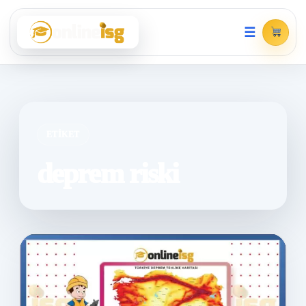
☰
ETIKET
deprem riski