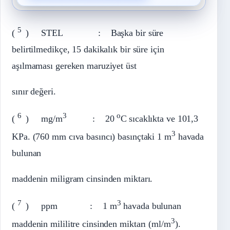
5
(
) STEL
: Başka bir süre
belirtilmedikçe, 15 dakikalık bir süre için
aşılmaması gereken maruziyet üst
sınır değeri.
6
3
o
(
) mg/m
: 20
C
sıcaklıkta ve 101,3
3
KPa. (760 mm cıva basıncı) basınçtaki 1 m
havada
bulunan
maddenin miligram cinsinden miktarı.
7
3
(
) ppm
: 1 m
havada bulunan
3
maddenin mililitre cinsinden miktarı (ml/m
).