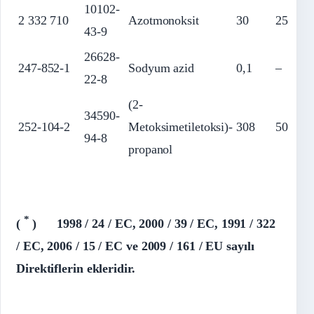
10102-
2 332 710
Azotmonoksit
30
25
43-9
26628-
247-852-1
Sodyum azid
0,1
–
22-8
(2-
34590-
252-104-2
Metoksimetiletoksi)-
308
50
94-8
propanol
*
(
) 1998 / 24 / EC, 2000 / 39 / EC, 1991 / 322
/ EC,
2006 / 15 / EC ve 2009 / 161 / EU sayılı
Direktiflerin ekleridir.