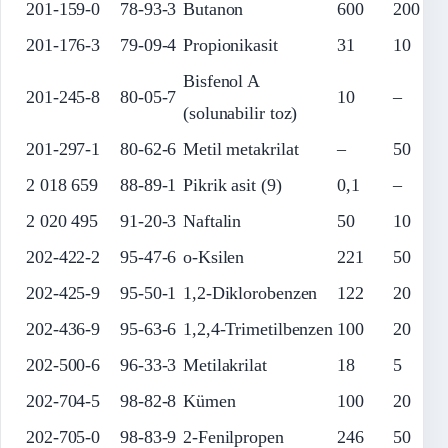
201-159-0
78-93-3
Butanon
600
200
201-176-3
79-09-4
Propionikasit
31
10
Bisfenol A
201-245-8
80-05-7
10
–
(solunabilir toz)
201-297-1
80-62-6
Metil metakrilat
–
50
2 018 659
88-89-1
Pikrik asit (9)
0,1
–
2 020 495
91-20-3
Naftalin
50
10
202-422-2
95-47-6
o-Ksilen
221
50
202-425-9
95-50-1
1,2-Diklorobenzen
122
20
202-436-9
95-63-6
1,2,4-Trimetilbenzen
100
20
202-500-6
96-33-3
Metilakrilat
18
5
202-704-5
98-82-8
Kümen
100
20
202-705-0
98-83-9
2-Fenilpropen
246
50