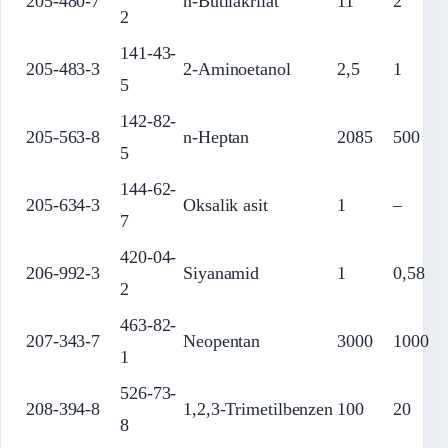
205-480-7
n-Butilakrilat
11
2
2
141-43-
205-483-3
2-Aminoetanol
2,5
1
5
142-82-
205-563-8
n-Heptan
2085
500
5
144-62-
205-634-3
Oksalik asit
1
–
7
420-04-
206-992-3
Siyanamid
1
0,58
2
463-82-
207-343-7
Neopentan
3000
1000
1
526-73-
208-394-8
1,2,3-Trimetilbenzen
100
20
8