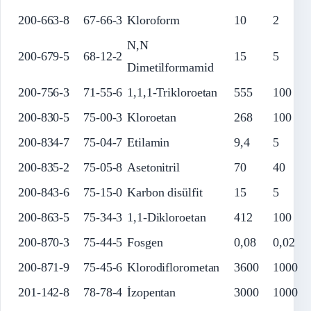
200-663-8
67-66-3
Kloroform
10
2
N,N
200-679-5
68-12-2
15
5
Dimetilformamid
200-756-3
71-55-6
1,1,1-Trikloroetan
555
100
200-830-5
75-00-3
Kloroetan
268
100
200-834-7
75-04-7
Etilamin
9,4
5
200-835-2
75-05-8
Asetonitril
70
40
200-843-6
75-15-0
Karbon disülfit
15
5
200-863-5
75-34-3
1,1-Dikloroetan
412
100
200-870-3
75-44-5
Fosgen
0,08
0,02
200-871-9
75-45-6
Klorodiflorometan
3600
1000
201-142-8
78-78-4
İzopentan
3000
1000