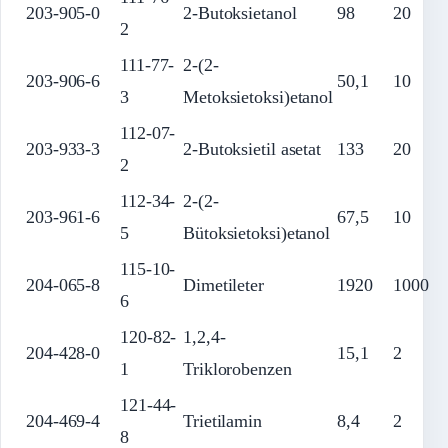
203-905-0
2-Butoksietanol
98
20
2
111-77-
2-(2-
203-906-6
50,1
10
3
Metoksietoksi)etanol
112-07-
203-933-3
2-Butoksietil asetat
133
20
2
112-34-
2-(2-
203-961-6
67,5
10
5
Bütoksietoksi)etanol
115-10-
204-065-8
Dimetileter
1920
1000
6
120-82-
1,2,4-
204-428-0
15,1
2
1
Triklorobenzen
121-44-
204-469-4
Trietilamin
8,4
2
8