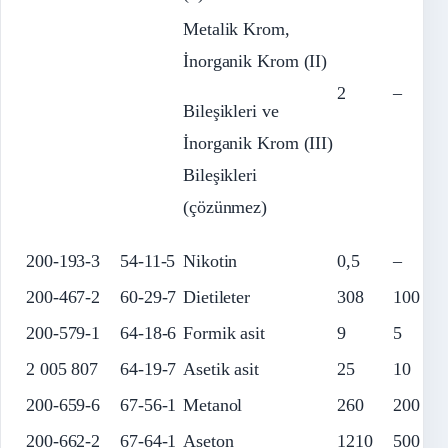
Metalik Krom,
İnorganik Krom (II)
2
–
Bileşikleri ve
İnorganik Krom (III)
Bileşikleri
(çözünmez)
200-193-3
54-11-5
Nikotin
0,5
–
200-467-2
60-29-7
Dietileter
308
100
200-579-1
64-18-6
Formik asit
9
5
2 005 807
64-19-7
Asetik asit
25
10
200-659-6
67-56-1
Metanol
260
200
200-662-2
67-64-1
Aseton
1210
500