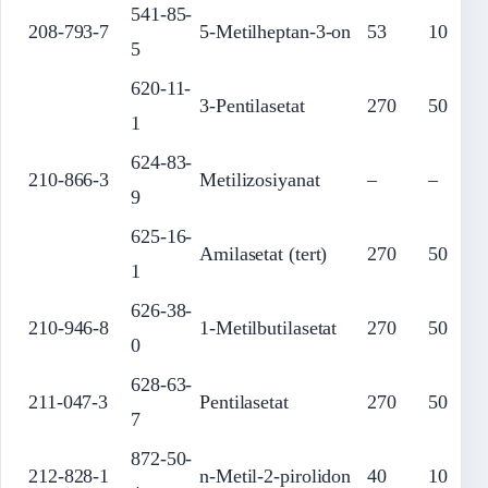
541-85-
208-793-7
5-Metilheptan-3-on
53
10
5
620-11-
3-Pentilasetat
270
50
1
624-83-
210-866-3
Metilizosiyanat
–
–
9
625-16-
Amilasetat (tert)
270
50
1
626-38-
210-946-8
1-Metilbutilasetat
270
50
0
628-63-
211-047-3
Pentilasetat
270
50
7
872-50-
212-828-1
n-Metil-2-pirolidon
40
10