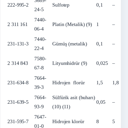
3689-
222-995-2
Sulfotep
0,1
–
24-5
7440-
2 311 161
Platin (Metalik) (9)
1
–
06-4
7440-
231-131-3
Gümüş (metalik)
0,1
–
22-4
7580-
2 314 843
Lityumhidrür (9)
0,025
–
67-8
7664-
231-634-8
Hidrojen florür
1,5
1,8
39-3
7664-
Sülfürik asit (buharı)
231-639-5
0,05
–
93-9
(10) (11)
7647-
231-595-7
Hidrojen klorür
8
5
01-0