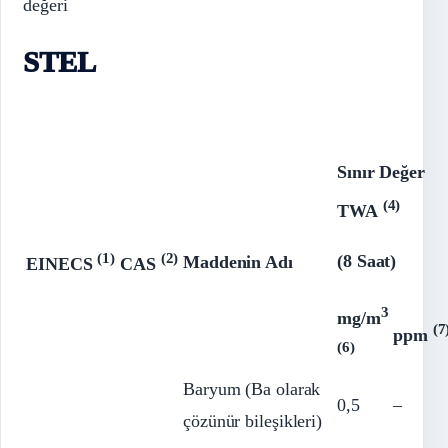
değeri
STEL
Sınır Değer
(4)
TWA
(1)
(2)
(8 Saat)
Maddenin Adı
EINECS
CAS
3
mg/m
(7
ppm
(6)
Baryum (Ba olarak
0,5
–
çözünür bileşikleri)