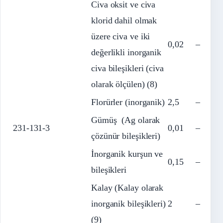
Civa oksit ve civa
klorid dahil olmak
üzere civa ve iki
0,02
–
değerlikli inorganik
civa bileşikleri (civa
olarak ölçülen) (8)
Florürler (inorganik)
2,5
–
Gümüş (Ag olarak
231-131-3
0,01
–
çözünür bileşikleri)
İnorganik kurşun ve
0,15
–
bileşikleri
Kalay (Kalay olarak
inorganik bileşikleri)
2
–
(9)