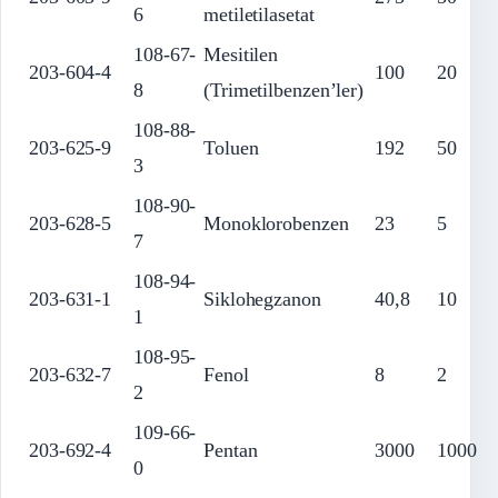
6
metiletilasetat
108-67-
Mesitilen
203-604-4
100
20
8
(Trimetilbenzen’ler)
108-88-
203-625-9
Toluen
192
50
3
108-90-
203-628-5
Monoklorobenzen
23
5
7
108-94-
203-631-1
Siklohegzanon
40,8
10
1
108-95-
203-632-7
Fenol
8
2
2
109-66-
203-692-4
Pentan
3000
1000
0