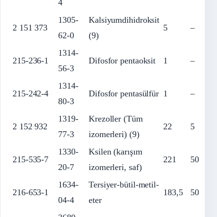
4
1305-
Kalsiyumdihidroksit
2 151 373
5
–
62-0
(9)
1314-
215-236-1
Difosfor pentaoksit
1
–
56-3
1314-
215-242-4
Difosfor pentasülfür
1
–
80-3
1319-
Krezoller (Tüm
2 152 932
22
5
77-3
izomerleri) (9)
1330-
Ksilen (karışım
215-535-7
221
50
20-7
izomerleri, saf)
1634-
Tersiyer-bütil-metil-
216-653-1
183,5
50
04-4
eter