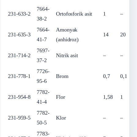
7664-
231-633-2
Ortofosforik asit
1
–
38-2
7664-
Amonyak
231-635-3
14
20
41-7
(anhidroz)
7697-
231-714-2
Nitrik asit
–
–
37-2
7726-
231-778-1
Brom
0,7
0,1
95-6
7782-
231-954-8
Flor
1,58
1
41-4
7782-
231-959-5
Klor
–
–
50-5
7783-