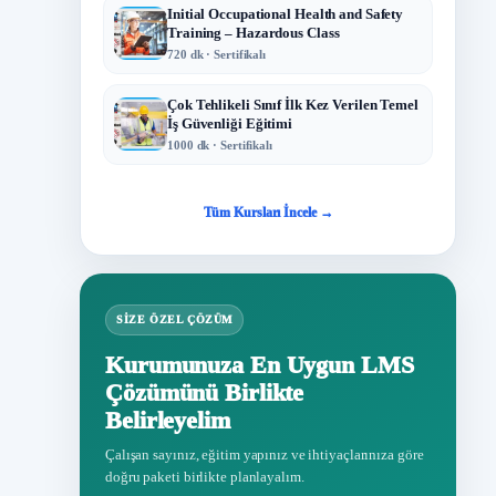
Initial Occupational Health and Safety
Training – Hazardous Class
720 dk · Sertifikalı
Çok Tehlikeli Sınıf İlk Kez Verilen Temel
İş Güvenliği Eğitimi
1000 dk · Sertifikalı
Tüm Kursları İncele →
SIZE ÖZEL ÇÖZÜM
Kurumunuza En Uygun LMS
Çözümünü Birlikte
Belirleyelim
Çalışan sayınız, eğitim yapınız ve ihtiyaçlarınıza göre
doğru paketi birlikte planlayalım.