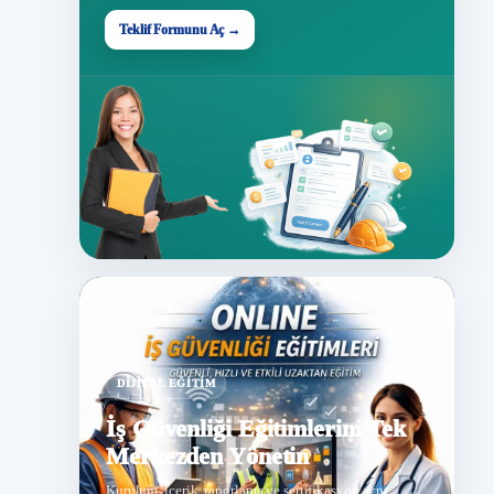
Teklif Formunu Aç →
DIJITAL EĞITIM
İş Güvenliği Eğitimlerini Tek
Merkezden Yönetin
Kurulum, içerik, raporlama ve sertifikasyon aynı