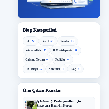
Blog Kategorileri
İSG
Genel
Yasalar
273
221
102
Yönetmelikler
ILO Sözleşmeleri
76
61
Çalışma Notları
Tebliğler
33
25
İSG Bloğu
Kanunlar
Blog
16
4
4
Öne Çıkan Kurslar
İş Güvenliği Profesyonelleri İçin
Sınavlara Hazırlık Kursu