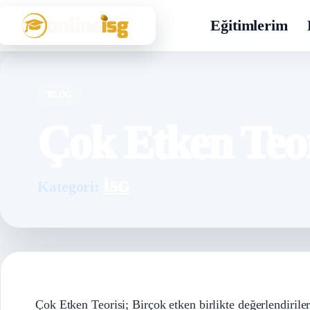
Eğitimlerim
BLOG
Çok Etken Teor
Kategori:
İSG
Çok Etken Teorisi; Birçok etken birlikte değerlendirilere