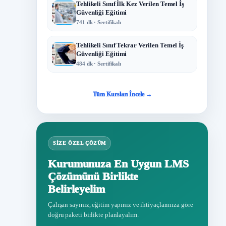
Tehlikeli Sınıf İlk Kez Verilen Temel İş
Güvenliği Eğitimi
741 dk · Sertifikalı
Tehlikeli Sınıf Tekrar Verilen Temel İş
Güvenliği Eğitimi
484 dk · Sertifikalı
Tüm Kursları İncele →
SIZE ÖZEL ÇÖZÜM
Kurumunuza En Uygun LMS
Çözümünü Birlikte
Belirleyelim
Çalışan sayınız, eğitim yapınız ve ihtiyaçlarınıza göre
doğru paketi birlikte planlayalım.