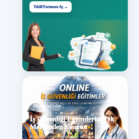
Teklif Formunu Aç →
DIJITAL EĞITIM
İş Güvenliği Eğitimlerini Tek
Merkezden Yönetin
Kurulum, içerik, raporlama ve sertifikasyon aynı