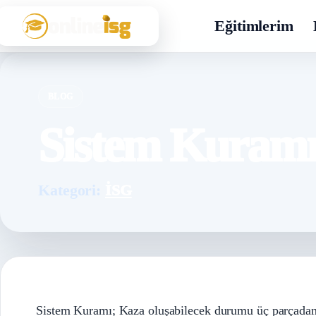
Eğitimlerim
BLOG
Sistem Kuram
Kategori:
İSG
Sistem Kuramı; Kaza oluşabilecek durumu üç parçadan o