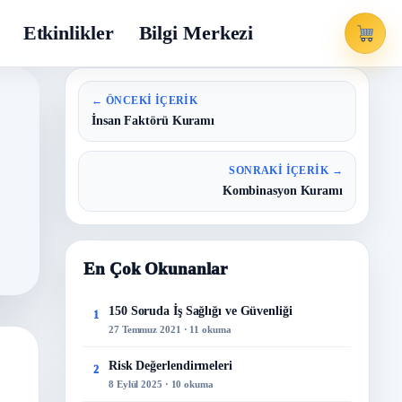
Etkinlikler
Bilgi Merkezi
← ÖNCEKI İÇERIK
İnsan Faktörü Kuramı
SONRAKI İÇERIK →
Kombinasyon Kuramı
En Çok Okunanlar
150 Soruda İş Sağlığı ve Güvenliği
1
27 Temmuz 2021 · 11 okuma
Risk Değerlendirmeleri
2
8 Eylül 2025 · 10 okuma