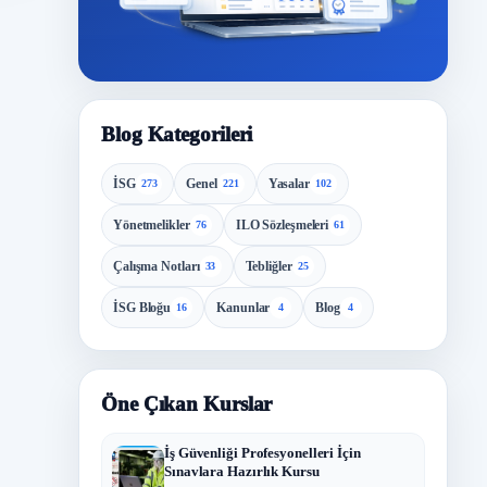
Blog Kategorileri
İSG
Genel
Yasalar
273
221
102
Yönetmelikler
ILO Sözleşmeleri
76
61
Çalışma Notları
Tebliğler
33
25
İSG Bloğu
Kanunlar
Blog
16
4
4
Öne Çıkan Kurslar
İş Güvenliği Profesyonelleri İçin
Sınavlara Hazırlık Kursu