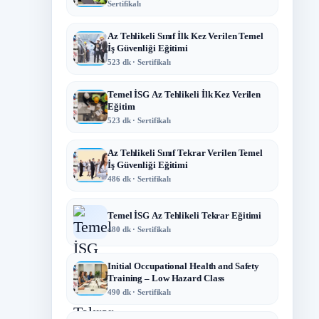
Sertifikalı
Az Tehlikeli Sınıf İlk Kez Verilen Temel
İş Güvenliği Eğitimi
523 dk · Sertifikalı
Temel İSG Az Tehlikeli İlk Kez Verilen
Eğitim
523 dk · Sertifikalı
Az Tehlikeli Sınıf Tekrar Verilen Temel
İş Güvenliği Eğitimi
486 dk · Sertifikalı
Temel İSG Az Tehlikeli Tekrar Eğitimi
480 dk · Sertifikalı
Initial Occupational Health and Safety
Training – Low Hazard Class
490 dk · Sertifikalı