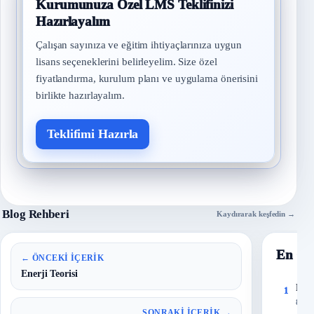
Kurumunuza Özel LMS Teklifinizi
Hazırlayalım
Çalışan sayınıza ve eğitim ihtiyaçlarınıza uygun
lisans seçeneklerini belirleyelim. Size özel
fiyatlandırma, kurulum planı ve uygulama önerisini
birlikte hazırlayalım.
Teklifimi Hazırla
Blog Rehberi
Kaydırarak keşfedin →
En Ço
← ÖNCEKI İÇERIK
Enerji Teorisi
Risk
1
8 Eyl
SONRAKI İÇERIK →