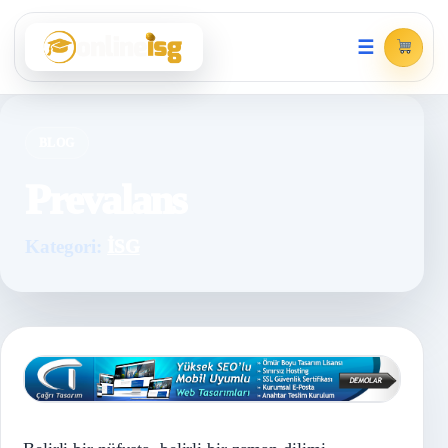
☰
BLOG
Prevalans
Kategori:
İSG