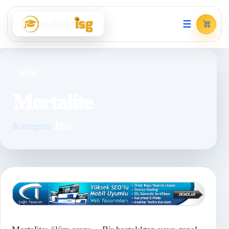
☰
BLOG
Mortalite
Kategori:
İSG