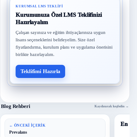
KURUMSAL LMS TEKLIFI
Kurumunuza Özel LMS Teklifinizi
Hazırlayalım
Çalışan sayınıza ve eğitim ihtiyaçlarınıza uygun
lisans seçeneklerini belirleyelim. Size özel
fiyatlandırma, kurulum planı ve uygulama önerisini
birlikte hazırlayalım.
Teklifimi Hazırla
Blog Rehberi
Kaydırarak keşfedin →
En Ço
← ÖNCEKI İÇERIK
Prevalans